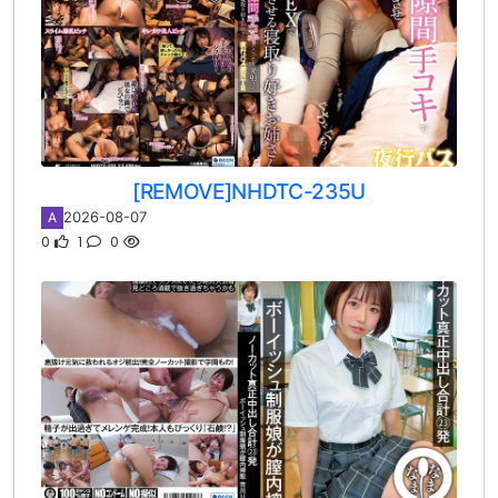
[REMOVE]NHDTC-235U
2026-08-07
A
0
1
0