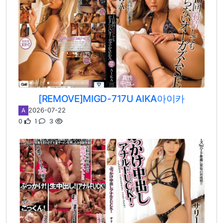
[REMOVE]MIGD-717U AIKA아이카
2026-07-22
A
0
1
3