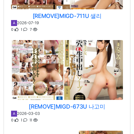
[REMOVE]MIGD-711U 샐리
2026-07-19
A
0
1
7
[REMOVE]MIGD-673U 나고미
2026-03-03
A
0
1
11