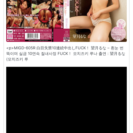
<p>MIGD-605R 白目失禁10連続中出しFUCK！ 望月るな – 흰눈 번
뜩이며 실금 10연속 질내사정 FUCK！ 모치즈키 루나 출연 : 望月るな
(모치즈키 루