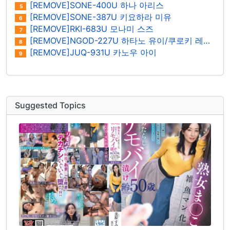
[REMOVE]SONE-400U 하나 아리스
5
[REMOVE]SONE-387U 키요하라 미유
6
[REMOVE]RKI-683U 모나미 스즈
7
[REMOVE]NGOD-227U 하타노 유이/쿠로키 레이나
8
[REMOVE]JUQ-931U 카노우 아이
9
Suggested Topics