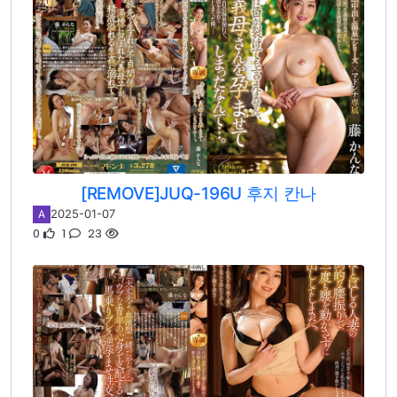
[REMOVE]JUQ-196U 후지 칸나
2025-01-07
A
0
1
23