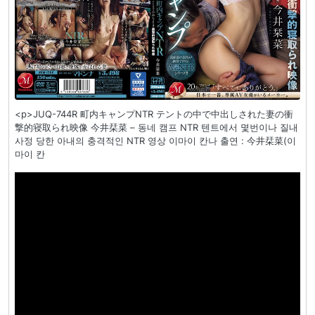
<p>JUQ-744R 町内キャンプNTR テントの中で中出しされた妻の衝
撃的寝取られ映像 今井栞菜 – 동네 캠프 NTR 텐트에서 몇번이나 질내
사정 당한 아내의 충격적인 NTR 영상 이마이 칸나 출연 : 今井栞菜(이
마이 칸