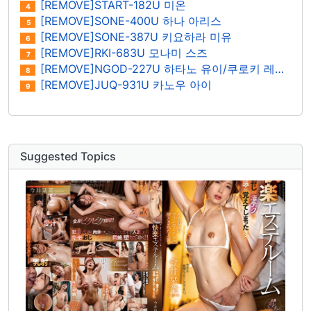
[REMOVE]START-182U 미온
4
[REMOVE]SONE-400U 하나 아리스
5
[REMOVE]SONE-387U 키요하라 미유
6
[REMOVE]RKI-683U 모나미 스즈
7
[REMOVE]NGOD-227U 하타노 유이/쿠로키 레이나
8
[REMOVE]JUQ-931U 카노우 아이
9
Suggested Topics