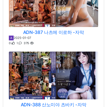
ADN-387 나츠메 이로하 -자막
2025-01-07
A
0
1
375
ADN-388 산노미야 츠바키 -자막