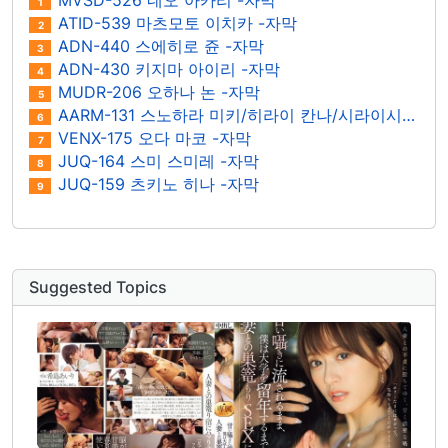
MVSD-526 네오 아카리 -자막
1
ATID-539 마츠모토 이치카 -자막
2
ADN-440 스에히로 쥰 -자막
3
ADN-430 키지마 아이리 -자막
4
MUDR-206 오하나 논 -자막
5
AARM-131 스노하라 미키/히라이 칸나/시라이시 칸나/미나미 마유/아라사와 이즈나 -자막
6
VENX-175 오다 마코 -자막
7
JUQ-164 스미 스미레 -자막
8
JUQ-159 츠키노 히나 -자막
9
Suggested Topics