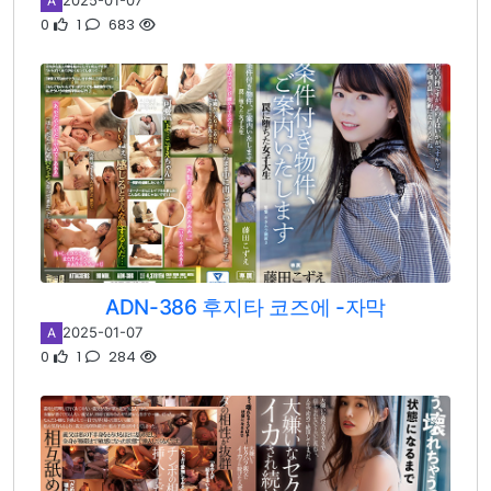
2025-01-07
A
0
1
683
ADN-386 후지타 코즈에 -자막
2025-01-07
A
0
1
284