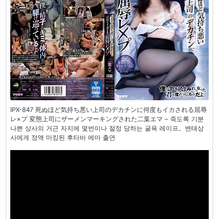
IPX-847 死ぬほど気持ち悪い上司のデカチンに何度もイカされる屈辱
レ×プ 変態上司にザーメンマーキングされた二葉エマ – 죽도록 기분
나쁜 상사의 거근 자지에 몇번이나 절정 당하는 굴욕 레이프。변태상
사에게 정액 마킹된 후타바 에마 출연