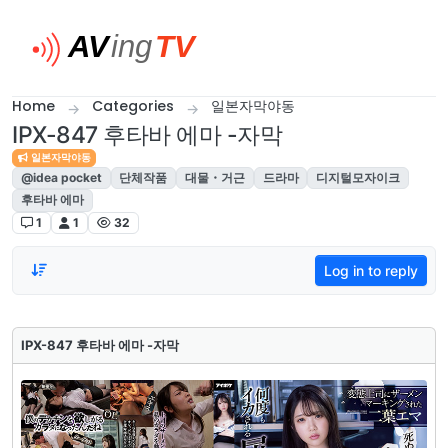
Skip to content
Home
Categories
일본자막야동
IPX-847 후타바 에마 -자막
일본자막야동
@idea pocket
단체작품
대물・거근
드라마
디지털모자이크
후타바 에마
1
1
32
Log in to reply
IPX-847 후타바 에마 -자막