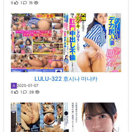
0
1
15
LULU-322 호시나 마나카
2025-01-07
A
0
1
28