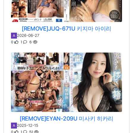
[REMOVE]JUQ-671U 키지마 아이리
2026-06-27
A
0
1
6
[REMOVE]EYAN-209U 미사키 히카리
2025-12-15
A
0
1
51