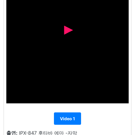
Video 1
출연:
IPX-847 후타바 에마 -자막