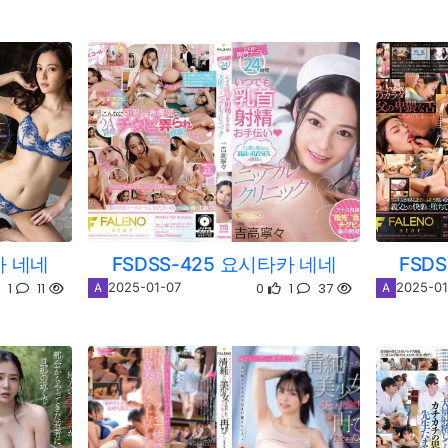
카 네네
FSDSS-425 요시타카 네네
FSD
1
11
0
1
37
2025-01-07
2025-01
A
A