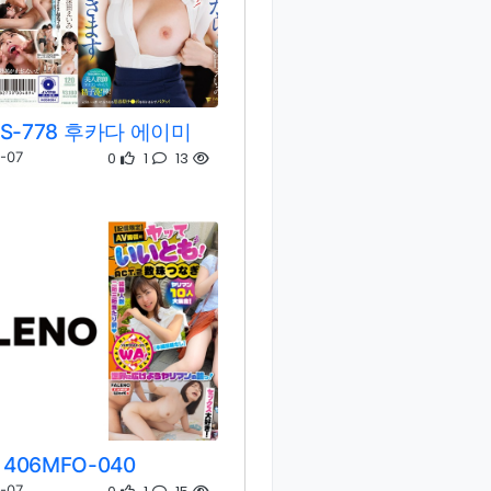
SS-778 후카다 에이미
0
1
13
-07
406MFO-040
-07