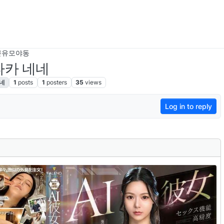
본유모야동
시타카 네네
네
1
posts
1
posters
35
views
Log in to reply