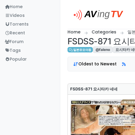
Skip to content
Home
Videos
Torrents
Home
Categories
일
Recent
FSDSS-871 요
Forum
Tags
@faleno
요시타카 네
일본유모야동
Popular
Oldest to Newest
FSDSS-871 요시타카 네네