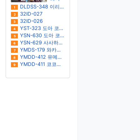
키노
이 마
DLDSS-348 이리타 마아야
1
에루/
히로
32ID-027
2
사노
32ID-026
3
나츠
YST-323 도아 코토네
4
YSN-630 도아 코토네
5
YSN-629 사사하라 우라라
6
YMDS-179 와카미야 호노
7
YMDD-412 유메리 리카
8
YMDD-411 코코노이 스나오
9