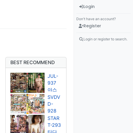
Login
Don't have an account?
Register
Login or register to search.
BEST RECOMMEND
JUL-
937
야스
미나
SVDV
미
D-
928
쿠도
STAR
우 라
T-293
라/유
타다