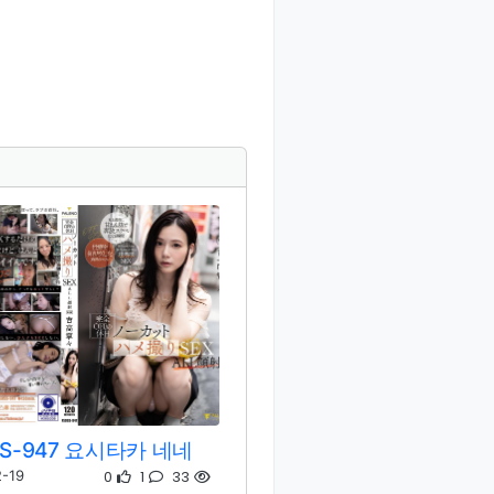
SS-947 요시타카 네네
0
1
33
-19