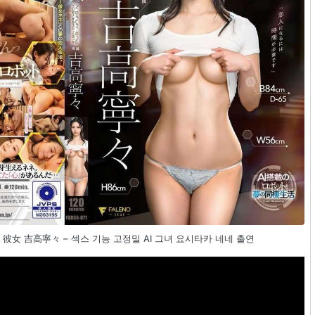
Ｉ彼女 吉高寧々 – 섹스 기능 고정밀 AI 그녀 요시타카 네네 출연