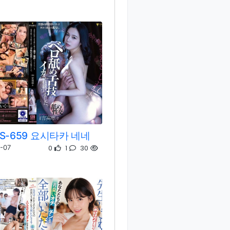
SS-659 요시타카 네네
0
1
30
-07