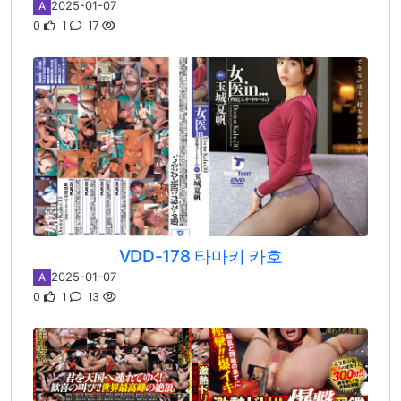
2025-01-07
A
0
1
17
VDD-178 타마키 카호
2025-01-07
A
0
1
13