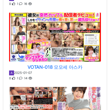
0
1
16
VOTAN-018 모모세 아스카
2025-01-07
A
0
1
14