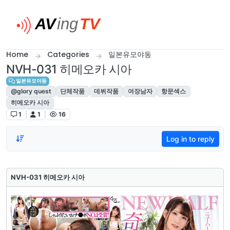
Skip to content
Home
Categories
일본유모야동
NVH-031 히메오카 시아
일본유모야동
@glory quest
단체작품
데뷔작품
여장남자
항문섹스
히메오카 시아
1
1
16
Log in to reply
NVH-031 히메오카 시아