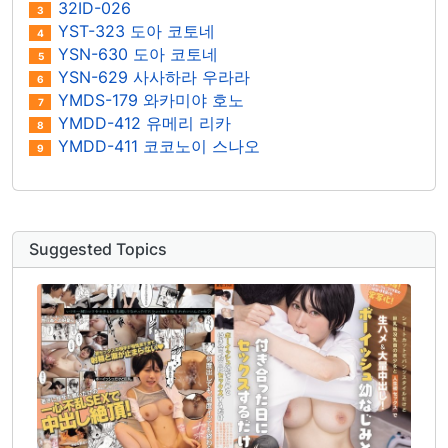
32ID-026
3
YST-323 도아 코토네
4
YSN-630 도아 코토네
5
YSN-629 사사하라 우라라
6
YMDS-179 와카미야 호노
7
YMDD-412 유메리 리카
8
YMDD-411 코코노이 스나오
9
Suggested Topics