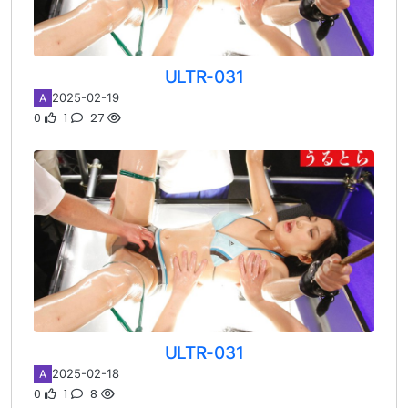
ULTR-031
2025-02-19
A
0
1
27
ULTR-031
2025-02-18
A
0
1
8