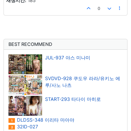
재생시간:
185
0
BEST RECOMMEND
JUL-937 야스 미나미
SVDVD-928 쿠도우 라라/유키노 에
루/사노 나츠
START-293 타다이 마히로
DLDSS-348 이리타 마아야
1
32ID-027
2