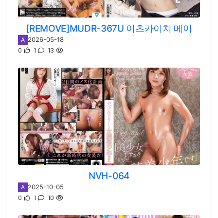
[REMOVE]MUDR-367U 이츠카이치 메이
2026-05-18
A
0
1
13
NVH-064
2025-10-05
A
0
1
10