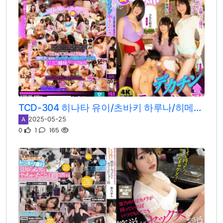
TCD-304 히나타 유이/츠바키 하루나/히메오카 시아/오린
2025-05-25
A
0
1
165