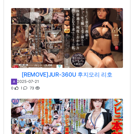
[REMOVE]JUR-360U 후지모리 리호
2025-07-21
A
0
1
73