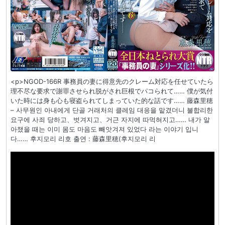
<p>NGOD-166R 事務員の妻に得意先のクレーム対応を任せていたら
理不尽な要求で謝罪させられ脱がされ巨根でパコられて…… 僕が気付
いた時には身も心も寝盗られてしまっていた的な話です…… 藤森里穂
– 사무원인 아내에게 단골 거래처의 클레임 대응을 맡겼더니 불합리한
요구에 사죄 당하고、벗겨지고、거근 자지에 따먹혀지고…… 내가 알
아챘을 때는 이미 몸도 마음도 빼앗겨져 있었다 라는 이야기 입니
다…… 후지모리 리호 출연 : 藤森里穂(후지모리 리