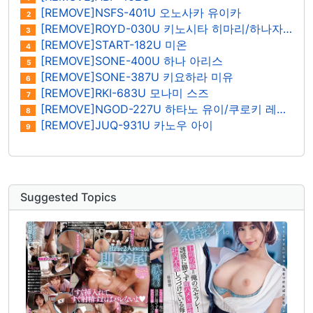
[REMOVE]NSFS-401U 오노사카 유이카
2
[REMOVE]ROYD-030U 키노시타 히마리/하나자와 히마리
3
[REMOVE]START-182U 미온
4
[REMOVE]SONE-400U 하나 아리스
5
[REMOVE]SONE-387U 키요하라 미유
6
[REMOVE]RKI-683U 모나미 스즈
7
[REMOVE]NGOD-227U 하타노 유이/쿠로키 레이나
8
[REMOVE]JUQ-931U 카노우 아이
9
Suggested Topics