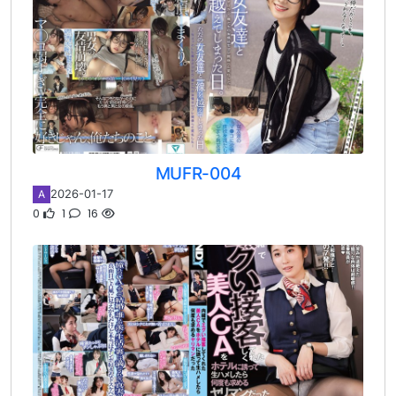
MUFR-004
2026-01-17
A
0
1
16