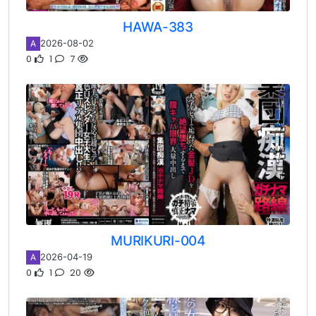
HAWA-383
2026-08-02
A
0
1
7
MURIKURI-004
2026-04-19
A
0
1
20