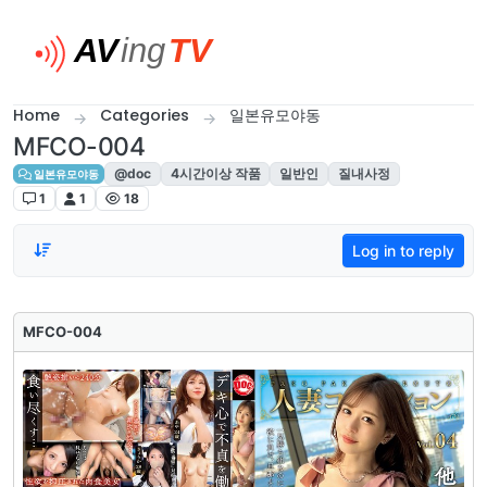
Skip to content
Home
Categories
일본유모야동
MFCO-004
@doc
4시간이상 작품
일반인
질내사정
일본유모야동
1
1
18
Log in to reply
MFCO-004