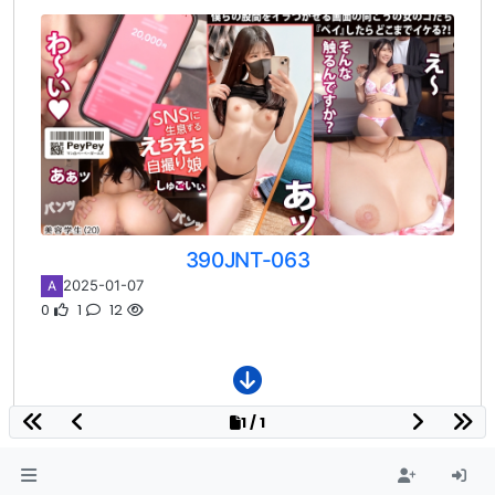
390JNT-063
2025-01-07
A
0
1
12
1 / 1