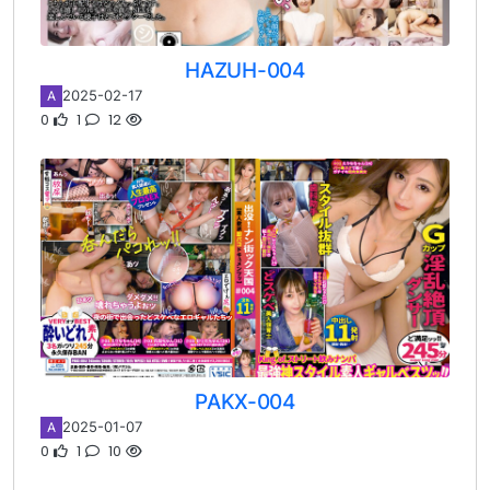
HAZUH-004
2025-02-17
A
0
1
12
PAKX-004
2025-01-07
A
0
1
10