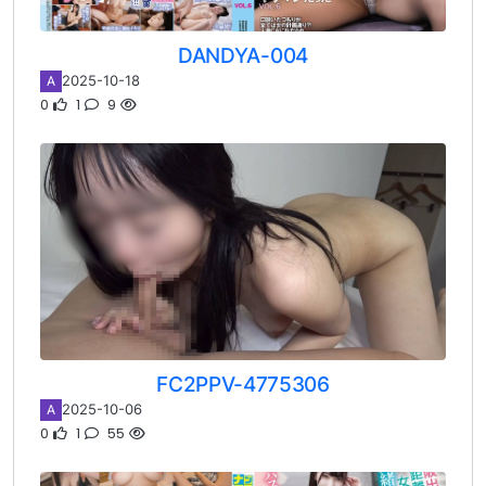
DANDYA-004
2025-10-18
A
0
1
9
FC2PPV-4775306
2025-10-06
A
0
1
55