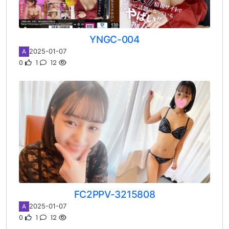
YNGC-004
2025-01-07
A
0
1
12
FC2PPV-3215808
2025-01-07
A
0
1
12