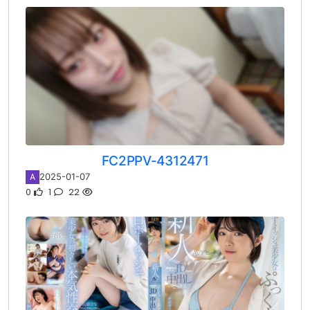
FC2PPV-4312471
2025-01-07
A
0
1
22