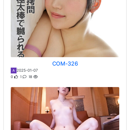
COM-326
2025-01-07
A
0
1
18