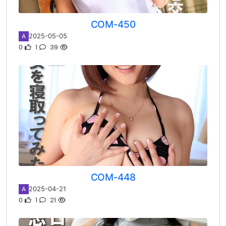
COM-450
2025-05-05
A
0
1
39
COM-448
2025-04-21
A
0
1
21