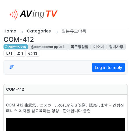
Skip to content
Home
Categories
일본유모야동
COM-412
@comecome pput！
목구멍삽입
미소녀
질내사정
일본유모야동
1
1
13
Log in to reply
COM-412
COM-412 生意気テニスガールのわからせ映像、販売します – 건방진
테니스 여자를 참교육하는 영상、판매합니다 출연