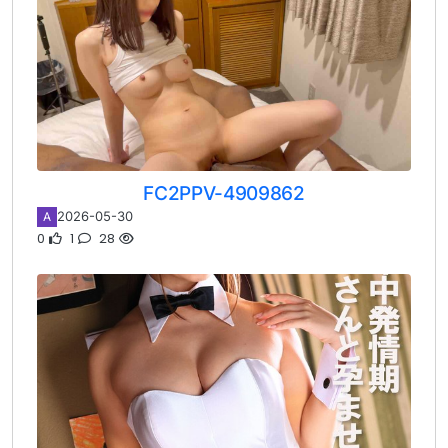
FC2PPV-4909862
2026-05-30
A
0
1
28