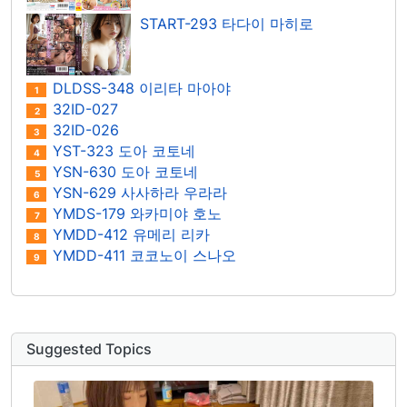
START-293 타다이 마히로
DLDSS-348 이리타 마아야
1
32ID-027
2
32ID-026
3
YST-323 도아 코토네
4
YSN-630 도아 코토네
5
YSN-629 사사하라 우라라
6
YMDS-179 와카미야 호노
7
YMDD-412 유메리 리카
8
YMDD-411 코코노이 스나오
9
Suggested Topics