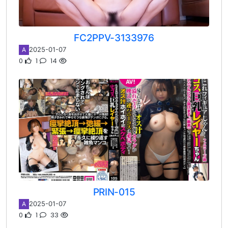
FC2PPV-3133976
2025-01-07
A
0
1
14
PRIN-015
2025-01-07
A
0
1
33