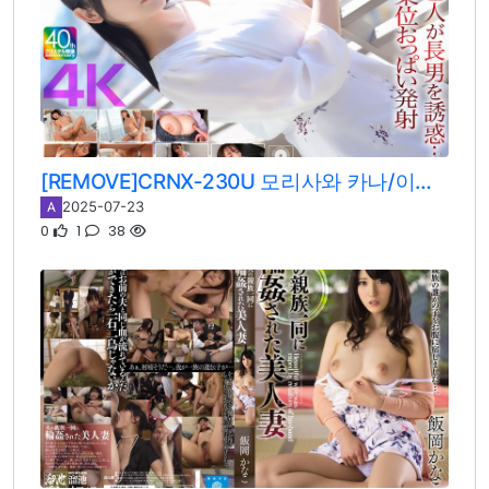
[REMOVE]CRNX-230U 모리사와 카나/이이오카 카나코
2025-07-23
A
0
1
38