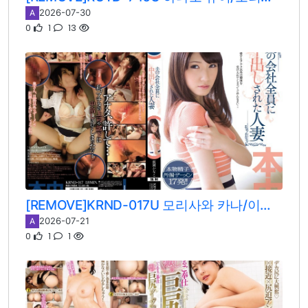
2026-07-30
A
0
1
13
[REMOVE]KRND-017U 모리사와 카나/이이오카 카나코
2026-07-21
A
0
1
1