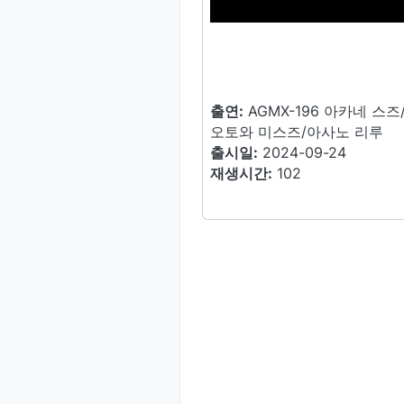
출연:
AGMX-196 아카네 스
오토와 미스즈/아사노 리루
출시일:
2024-09-24
재생시간:
102