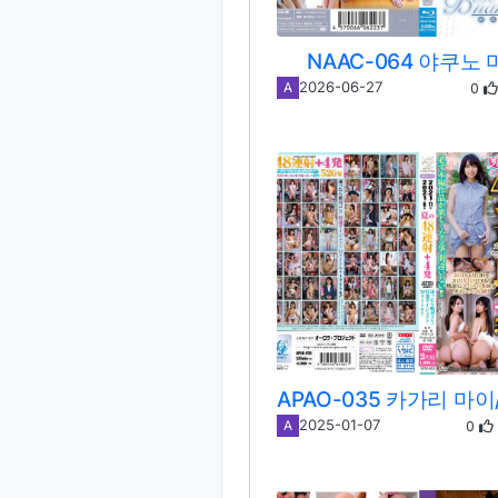
NAAC-064 야쿠노
0
2026-06-27
A
0
2025-01-07
A