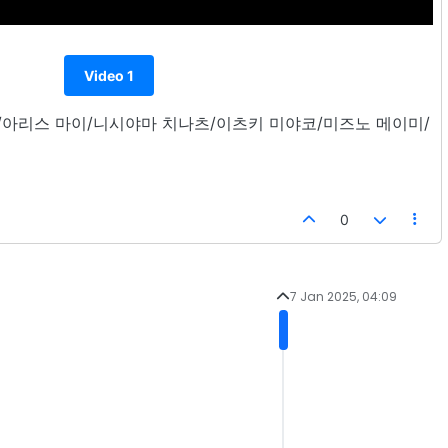
Video 1
즈/아리스 마이/니시야마 치나츠/이츠키 미야코/미즈노 메이미/
0
7 Jan 2025, 04:09