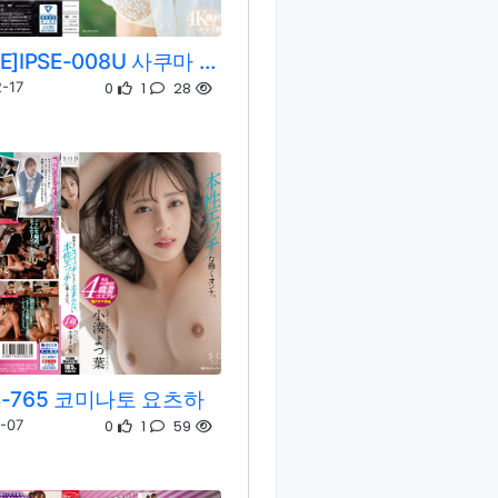
[REMOVE]IPSE-008U 사쿠마 츠나
0
1
28
-17
S-765 코미나토 요츠하
0
1
59
-07