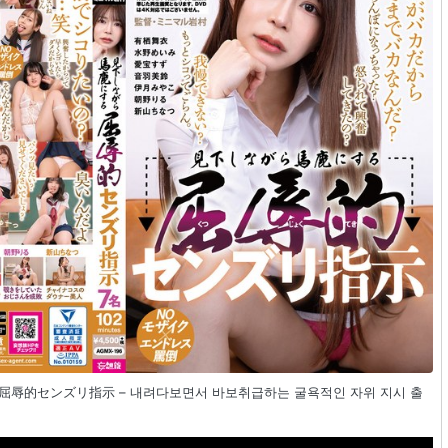
る屈辱的センズリ指示 – 내려다보면서 바보취급하는 굴욕적인 자위 지시 출