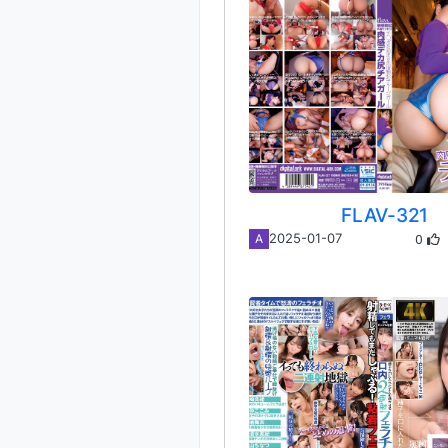
FLAV-321
0
2025-01-07
A