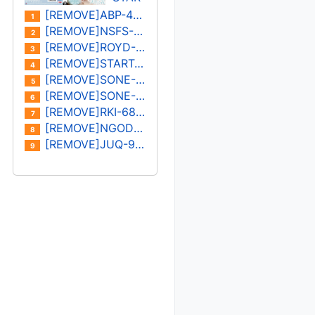
나/미
S-
[REMOVE]ABP-402U
1
즈시
573U
[REMOVE]NSFS-401U 오노사카 유이카
2
마 아
카미
[REMOVE]ROYD-030U 키노시타 히마리/하나자와 히마리
3
이
키 레
[REMOVE]START-182U 미온
4
이
[REMOVE]SONE-400U 하나 아리스
5
[REMOVE]SONE-387U 키요하라 미유
6
[REMOVE]RKI-683U 모나미 스즈
7
[REMOVE]NGOD-227U 하타노 유이/쿠로키 레이나
8
[REMOVE]JUQ-931U 카노우 아이
9