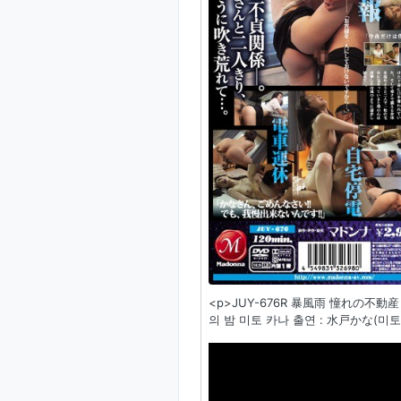
<p>JUY-676R 暴風雨 憧れの不
의 밤 미토 카나 출연 : 水戸かな(미토