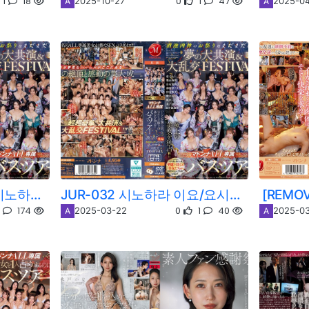
1
18
0
1
47
2025-10-27
2025-0
A
A
[REMOVE]JUR-032U 시노하라 이요/요시나가 토코/요시자와 유키/코토 마리코/타치바나 메아리/아사히 리오/이치키 마히로/시이나 유나/진구우지 나오/시라이시 마리나/후지모리 리호/미토 카나/아유미 료/쿠리야마 리오/오키노미야 나미/히로세 유리/오시카와 유리/쿠치카베 카나/토오노 미호
JUR-032 시노하라 이요/요시나가 토코/요시자와 유키/코토 마리코/타치바나 메아리/아사히 리오/이치키 마히로/시이나 유나/진구우지 나오/시라이시 마리나/후지모리 리호/미토 카나/아유미 료/쿠리야마 리오/오키노미야 나미/히로세 유리/오시카와 유리/쿠치카베 카나/토오노 미호
[REMO
1
174
0
1
40
2025-03-22
2025-03
A
A