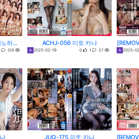
[REMOVE]JUR-031U 시노하라 이요/요시나가 토코/요시자와 유키/코토 마리코/타치바나 메아리/아사히 리오/이치키 마히로/시이나 유나/진구우지 나오/후지모리 리호/미토 카나/아유미 료/쿠리야마 리오/오키노미야 나미/히로세 유리/오시카와 유리/쿠치카베 카나/시라이시 마리나
ACHJ-056 미토 카나
[REMO
1
129
0
1
27
2025-02-19
2025-02
A
A
카나
JUQ-175 미토 카나