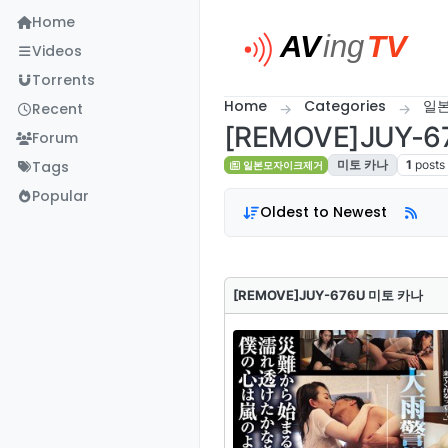
Skip to content
Home
Videos
Torrents
Home
Categories
일
Recent
[REMOVE]JUY-
Forum
Tags
미토 카나
1
posts
일본모자이크제거
Popular
Oldest to Newest
[REMOVE]JUY-676U 미토 카나