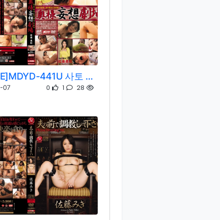
[REMOVE]MDYD-441U 사토 미키
0
1
28
-07