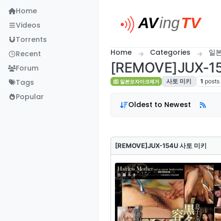
Skip to content
Home
Videos
Torrents
Home
Categories
일
Recent
[REMOVE]JUX-
Forum
Tags
사토 미키
1
posts
일본모자이크제거
Popular
Oldest to Newest
[REMOVE]JUX-154U 사토 미키