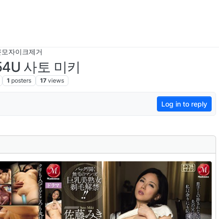
본모자이크제거
154U 사토 미키
1
posters
17
views
Log in to reply