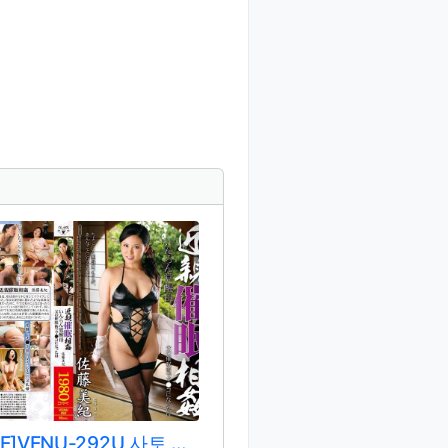
[REMOVE]VENU-292U 사토 미키/사토 미키/스즈키 시호