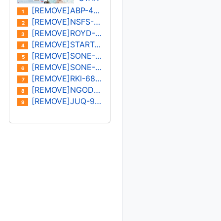
나/미
S-
[REMOVE]ABP-402U
1
즈시
573U
[REMOVE]NSFS-401U 오노사카 유이카
2
마 아
카미
[REMOVE]ROYD-030U 키노시타 히마리/하나자와 히마리
3
이
키 레
[REMOVE]START-182U 미온
4
이
[REMOVE]SONE-400U 하나 아리스
5
[REMOVE]SONE-387U 키요하라 미유
6
[REMOVE]RKI-683U 모나미 스즈
7
[REMOVE]NGOD-227U 하타노 유이/쿠로키 레이나
8
[REMOVE]JUQ-931U 카노우 아이
9