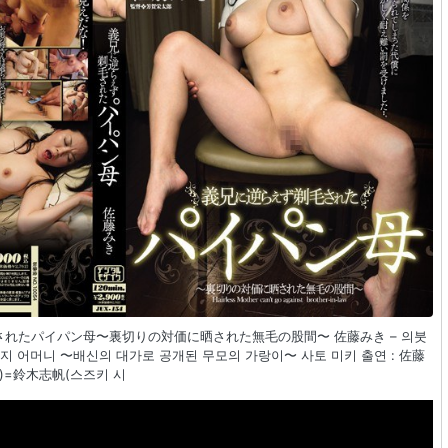
剃毛されたパイパン母〜裏切りの対価に晒された無毛の股間〜 佐藤みき – 의붓
지 어머니 〜배신의 대가로 공개된 무모의 가랑이〜 사토 미키 출연 : 佐藤
)=鈴木志帆(스즈키 시