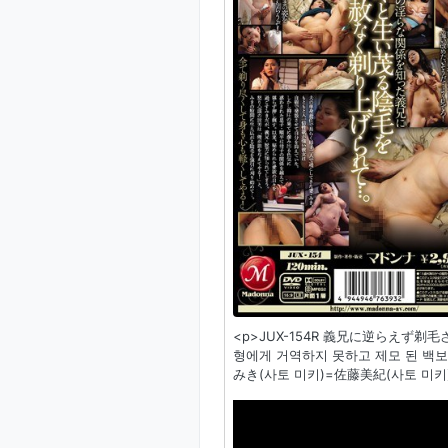
<p>JUX-154R 義兄に逆らえず
형에게 거역하지 못하고 제모 된 백보
みき(사토 미키)=佐藤美紀(사토 미키