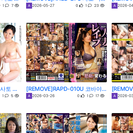
1
7
0
1
23
2026-05-27
2026-04
A
A
[REMOVE]VENU-156U 사토 미키/사토 미키/스즈키 시호
[REMOVE]RAPD-010U 코바야카와 레이코/야마세 미키/요시이 미키/이자와 료코 / 요시이 미키
1
5
0
1
17
2026-03-26
2026-03
A
A