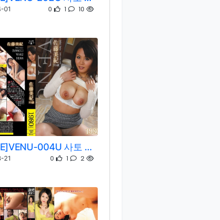
0
1
10
-01
[REMOVE]VENU-004U 사토 미키/사토 미키/스즈키 시호
0
1
2
-21