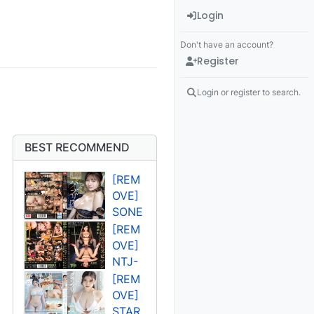
Login
Don't have an account?
Register
Login or register to search.
BEST RECOMMEND
[REM
OVE]
SONE
-
[REM
394U
OVE]
고조
NTJ-
오 렌
011U
[REM
사쿠
OVE]
라 세
STAR