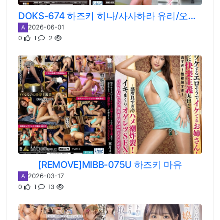
DOKS-674 하즈키 히나/사사하라 유리/오토하 라부/유메노 노아/스즈카 쿠루미
2026-06-01
A
0
1
2
[REMOVE]MIBB-075U 하즈키 마유
2026-03-17
A
0
1
13