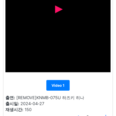
Video 1
출연:
[REMOVE]KNMB-075U 하즈키 히나
출시일:
2024-04-27
재생시간:
150