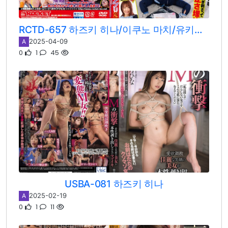
RCTD-657 하즈키 히나/이쿠노 마치/유키시로 카호
2025-04-09
A
0
1
45
USBA-081 하즈키 히나
2025-02-19
A
0
1
11