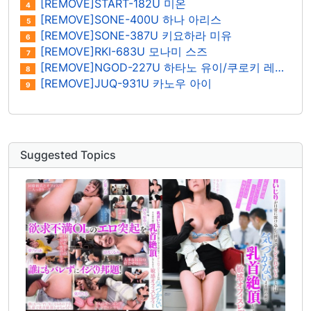
[REMOVE]START-182U 미온
4
[REMOVE]SONE-400U 하나 아리스
5
[REMOVE]SONE-387U 키요하라 미유
6
[REMOVE]RKI-683U 모나미 스즈
7
[REMOVE]NGOD-227U 하타노 유이/쿠로키 레이나
8
[REMOVE]JUQ-931U 카노우 아이
9
Suggested Topics