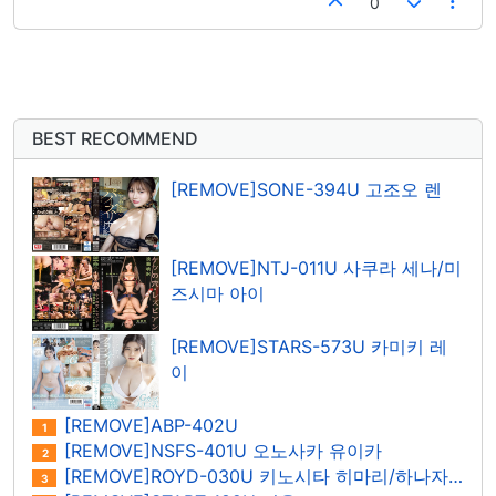
0
BEST RECOMMEND
[REMOVE]SONE-394U 고조오 렌
[REMOVE]NTJ-011U 사쿠라 세나/미
즈시마 아이
[REMOVE]STARS-573U 카미키 레
이
[REMOVE]ABP-402U
1
[REMOVE]NSFS-401U 오노사카 유이카
2
[REMOVE]ROYD-030U 키노시타 히마리/하나자와 히마리
3