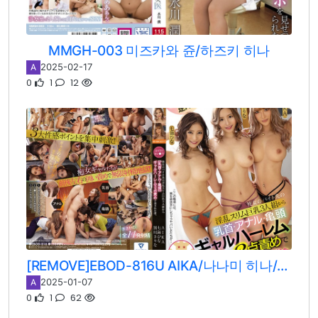
MMGH-003 미즈카와 쥰/하즈키 히나
2025-02-17
A
0
1
12
[REMOVE]EBOD-816U AIKA/나나미 히나/나나세 히나/쿠로카와 사리나
2025-01-07
A
0
1
62