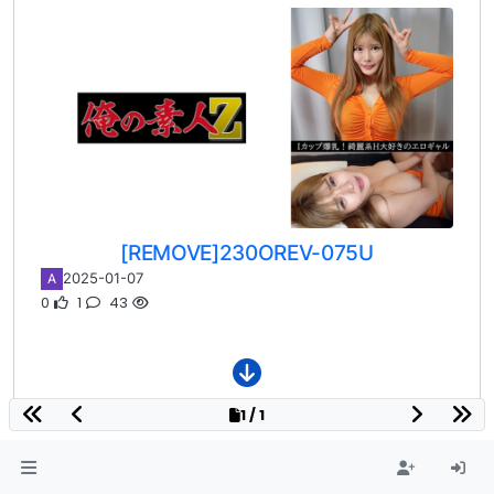
[REMOVE]230OREV-075U
2025-01-07
A
0
1
43
1 / 1