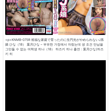
<p>KNMB-075R 裕福な家庭で育ったのに生円光がやめられないJ系
娘 ひな（18） 葉月ひな – 부유한 가정에서 자랐는데 생 조건 만남을
그만둘 수 없는 여학생 히나（18） 하즈키 히나 출연 : 葉月ひな(하즈
키 히