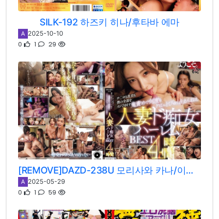
SILK-192 하즈키 히나/후타바 에마
2025-10-10
A
0
1
29
[REMOVE]DAZD-238U 모리사와 카나/이이오카 카나코/타치바나 메아리/쿠로카와 스미레/츠지이 호노카/아리오카 미우/사에키 유미카/나나미 히나/나나세 히나/토우죠 미레이/키사키 히카리
2025-05-29
A
0
1
59