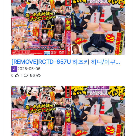
[REMOVE]RCTD-657U 하즈키 히나/이쿠노 마치/유키시로 카호
2025-05-06
A
0
1
56