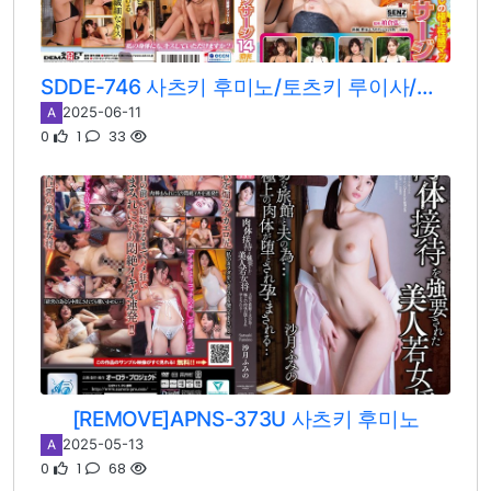
SDDE-746 사츠키 후미노/토츠키 루이사/유우미 시온/와카미야 하즈키
2025-06-11
A
0
1
33
[REMOVE]APNS-373U 사츠키 후미노
2025-05-13
A
0
1
68