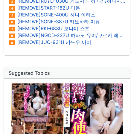
[REMOVE]ROYD-030U 키노시타 히마리/하나자와 히마리
3
[REMOVE]START-182U 미온
4
[REMOVE]SONE-400U 하나 아리스
5
[REMOVE]SONE-387U 키요하라 미유
6
[REMOVE]RKI-683U 모나미 스즈
7
[REMOVE]NGOD-227U 하타노 유이/쿠로키 레이나
8
[REMOVE]JUQ-931U 카노우 아이
9
Suggested Topics