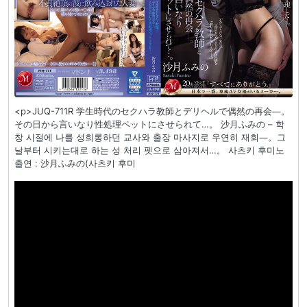
<p>JUQ-711R 学生時代のセクハラ教師とデリヘルで偶然の再会―。
その日から言いなり性処理ペットにさせられて…。 沙月ふみの – 학
창 시절에 나를 성희롱하던 교사와 출장 마사지로 우연히 재회―。그
날부터 시키는대로 하는 성 처리 펫으로 삼아져서…。 사츠키 후미노
출연 : 沙月ふみの(사츠키 후미