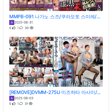
MMPB-091 나가노 스즈/쿠라모토 스미레/카나타 코코노/테라다 코코노/오카모토 리리/호죠 메이/하마베 카호/아마하루 노아/사츠키 후미노/히나타 히카게
2025-08-31
A
0
1
30
[REMOVE]DVMM-275U 미즈하타 아사미/사츠키 후미노
2025-08-03
A
0
1
31