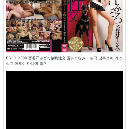
EBOD-239R 密着汗みどろ接吻性交 蒼井まなみ – 밀착 땀투성이 키스
성교 아오이 마나미 출연