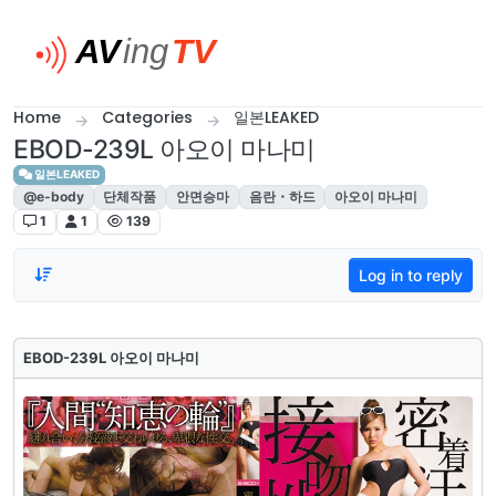
Skip to content
Home
Categories
일본LEAKED
EBOD-239L 아오이 마나미
일본LEAKED
@e-body
단체작품
안면승마
음란・하드
아오이 마나미
1
1
139
Log in to reply
EBOD-239L 아오이 마나미