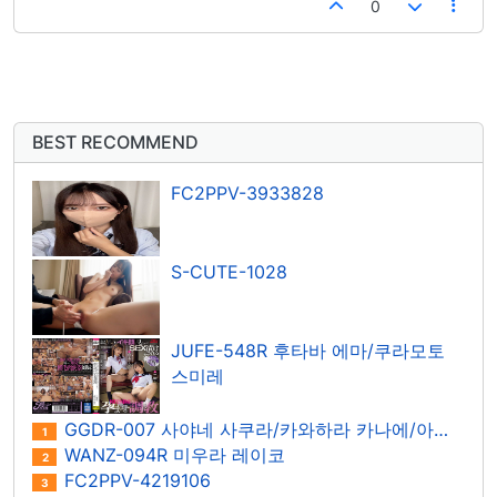
0
BEST RECOMMEND
FC2PPV-3933828
S-CUTE-1028
JUFE-548R 후타바 에마/쿠라모토
스미레
GGDR-007 사야네 사쿠라/카와하라 카나에/아키라 에리/아라이 에리/오사와 유카/야요이 미즈키/오이카와 우미
1
WANZ-094R 미우라 레이코
2
FC2PPV-4219106
3