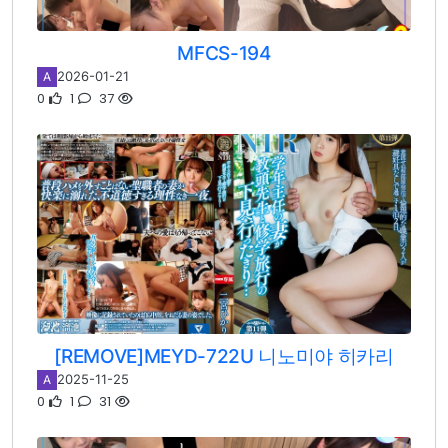
MFCS-194
2026-01-21
A
0
1
37
[REMOVE]MEYD-722U 니노미야 히카리
2025-11-25
A
0
1
31