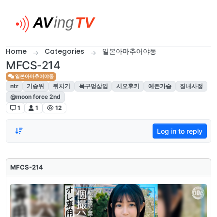
Skip to content
Home
Categories
일본아마추어야동
MFCS-214
일본아마추어야동
ntr
기승위
뒤치기
목구멍삽입
시오후키
예쁜가슴
질내사정
@moon force 2nd
1
1
12
Log in to reply
MFCS-214