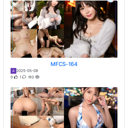
MFCS-164
2025-05-08
A
0
1
162