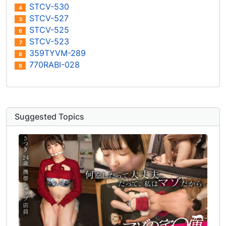
STCV-530
4
STCV-527
5
STCV-525
6
STCV-523
7
359TYVM-289
8
770RABI-028
9
Suggested Topics