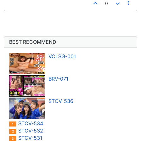
0
BEST RECOMMEND
VCLSG-001
BRV-071
STCV-536
STCV-534
1
STCV-532
2
STCV-531
3