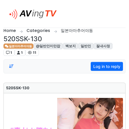
Skip to content
Home
Categories
일본아마추어야동
520SSK-130
@일반인미만잡
백보지
일반인
질내사정
일본아마추어야동
1
1
11
Log in to reply
520SSK-130