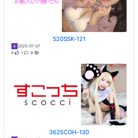
520SSK-121
2025-01-07
A
0
1
9
362SCOH-130