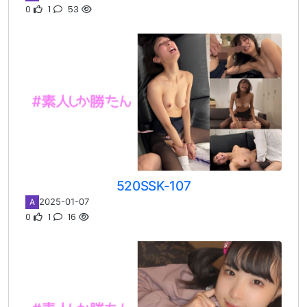
0
1
53
520SSK-107
2025-01-07
A
0
1
16