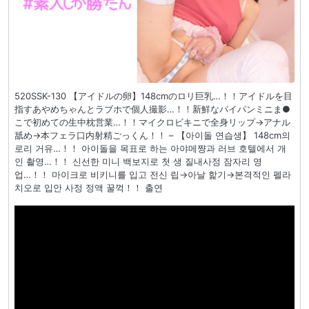
520SSK-130 【アイドルの卵】148cmのロリ巨乳…！！アイドルを目
指すあやめちゃんとラブホで個人撮影…！！新鮮なパイパンミニま●
こで初めての生中枕営業…！！マイクロビキニで全身リップ→アナル
舐め→本フェラ口内射精ごっくん！！ – 【아이돌 연습생】 148cm의
로리 거유…！！ 아이돌을 목표로 하는 아야메쨩과 러브 호텔에서 개
인 촬영…！！ 신선한 미니 백보지로 첫 생 질내사정 잠자리 영
업…！！ 마이크로 비키니를 입고 전신 립→아날 핥기→본격적인 펠라
치오로 입안 사정 정액 꿀꺽！！ 출연