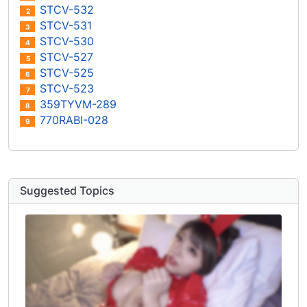
STCV-532
2
STCV-531
3
STCV-530
4
STCV-527
5
STCV-525
6
STCV-523
7
359TYVM-289
8
770RABI-028
9
Suggested Topics