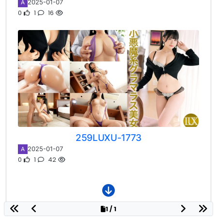
2025-01-07
A
0
1
16
259LUXU-1773
2025-01-07
A
0
1
42
1 / 1