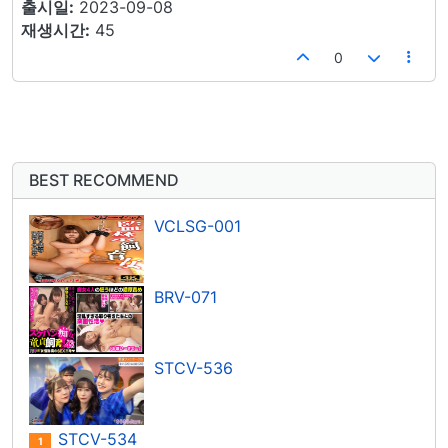
출시일:
2023-09-08
재생시간:
45
0
BEST RECOMMEND
VCLSG-001
BRV-071
STCV-536
STCV-534
1