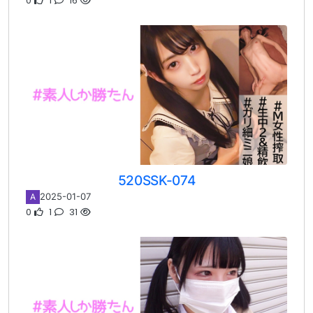
0
1
16
520SSK-074
2025-01-07
A
0
1
31