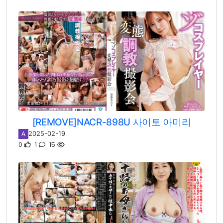
[REMOVE]NACR-898U 사이토 아미리
2025-02-19
A
0
1
15