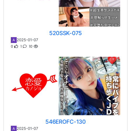
520SSK-075
2025-01-07
A
0
1
10
546EROFC-130
2025-01-07
A