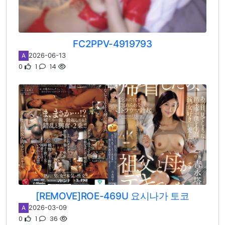
FC2PPV-4919793
2026-06-13
A
0
1
14
[REMOVE]ROE-469U 요시나가 토코
2026-03-09
A
0
1
36