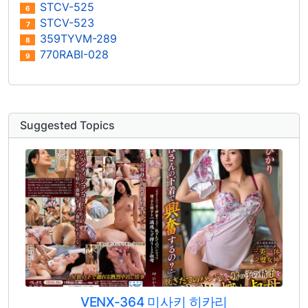
STCV-525
6
STCV-523
7
359TYVM-289
8
770RABI-028
9
Suggested Topics
VENX-364 미사키 히카리