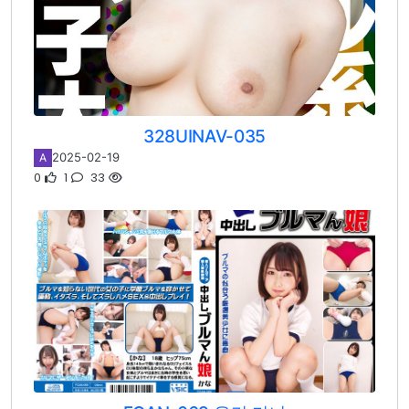
328UINAV-035
2025-02-19
A
0
1
33