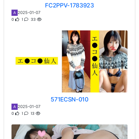
FC2PPV-1783923
2025-01-07
A
0
1
33
571ECSN-010
2025-01-07
A
0
1
13