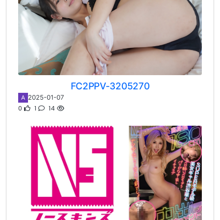
FC2PPV-3205270
2025-01-07
A
0
1
14