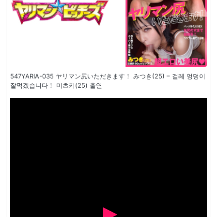
547YARIA-035 ヤリマン尻いただきます！ みつき(25) – 걸레 엉덩이
잘먹겠습니다！ 미츠키(25) 출연