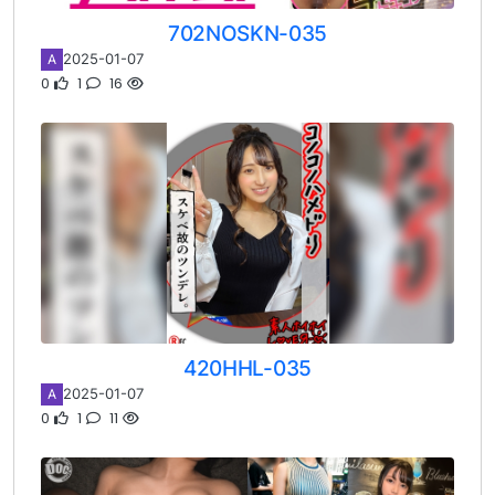
702NOSKN-035
2025-01-07
A
0
1
16
420HHL-035
2025-01-07
A
0
1
11