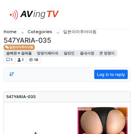
Skip to content
Home
Categories
일본아마추어야동
547YARIA-035
일본아마추어야동
@헤픈★걸레들
엉덩이페티쉬
일반인
질내사정
큰 엉덩이
1
1
18
Log in to reply
547YARIA-035