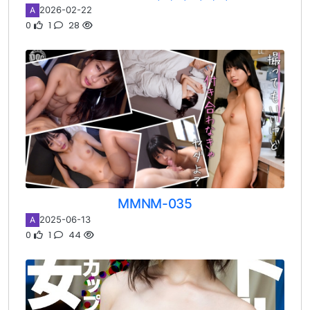
2026-02-22
A
0
1
28
MMNM-035
2025-06-13
A
0
1
44