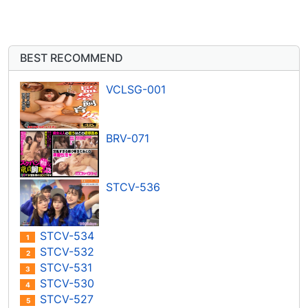
BEST RECOMMEND
VCLSG-001
BRV-071
STCV-536
STCV-534
1
STCV-532
2
STCV-531
3
STCV-530
4
STCV-527
5