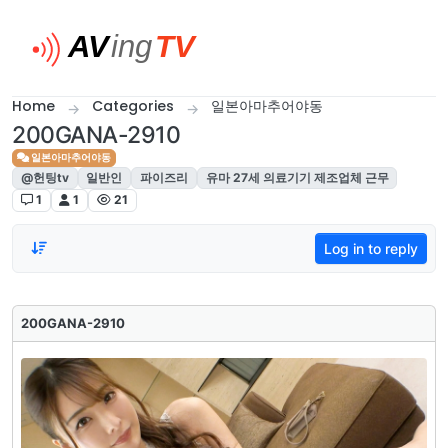
Skip to content
Home
Categories
일본아마추어야동
200GANA-2910
일본아마추어야동
@헌팅tv
일반인
파이즈리
유마 27세 의료기기 제조업체 근무
1
1
21
Log in to reply
200GANA-2910