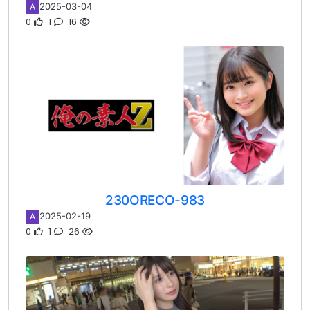
2025-03-04
A
0
1
16
230ORECO-983
2025-02-19
A
0
1
26