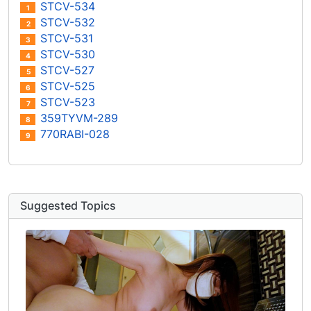
STCV-534
1
STCV-532
2
STCV-531
3
STCV-530
4
STCV-527
5
STCV-525
6
STCV-523
7
359TYVM-289
8
770RABI-028
9
Suggested Topics