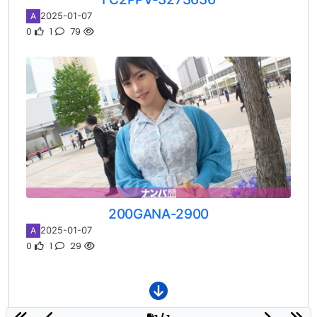
2025-01-07
A
0
1
79
200GANA-2900
2025-01-07
A
0
1
29