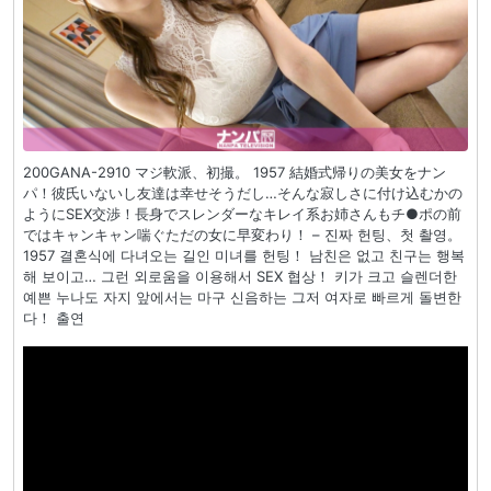
200GANA-2910 マジ軟派、初撮。 1957 結婚式帰りの美女をナン
パ！彼氏いないし友達は幸せそうだし…そんな寂しさに付け込むかの
ようにSEX交渉！長身でスレンダーなキレイ系お姉さんもチ●ポの前
ではキャンキャン喘ぐただの女に早変わり！ – 진짜 헌팅、첫 촬영。
1957 결혼식에 다녀오는 길인 미녀를 헌팅！ 남친은 없고 친구는 행복
해 보이고… 그런 외로움을 이용해서 SEX 협상！ 키가 크고 슬렌더한
예쁜 누나도 자지 앞에서는 마구 신음하는 그저 여자로 빠르게 돌변한
다！ 출연