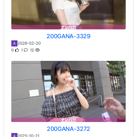
200GANA-3329
2026-02-20
A
0
1
12
200GANA-3272
2025-10-21
A