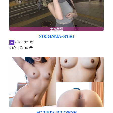
200GANA-3136
2025-02-19
A
0
1
16
FC2PPV-3273636