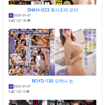
SNKH-023 호시조라 모아
2025-01-07
A
0
1
19
ROYD-130 오하나 논
2025-01-07
A
0
1
11