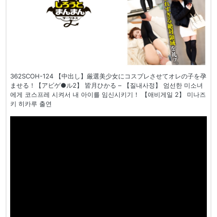
362SCOH-124 【中出し】厳選美少女にコスプレさせてオレの子を孕
ませる！【アビゲ●ル2】 皆月ひかる – 【질내사정】 엄선한 미소녀
에게 코스프레 시켜서 내 아이를 임신시키기！ 【애비게일 2】 미나즈
키 히카루 출연