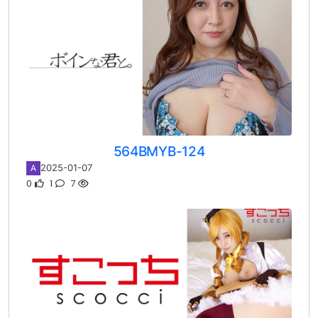
564BMYB-124
2025-01-07
A
0
1
7