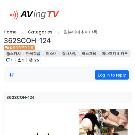
Skip to content
Home
Categories
일본아마추어야동
362SCOH-124
일본아마추어야동
@스카치
단체작품
미소녀
질내사정
코스프레
미나즈키 히카루
1
1
25
Log in to reply
362SCOH-124