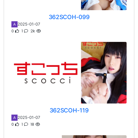
362SCOH-099
2025-01-07
A
0
1
2k
362SCOH-119
2025-01-07
A
0
1
18