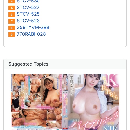
STCV-530
4
STCV-527
5
STCV-525
6
STCV-523
7
359TYVM-289
8
770RABI-028
9
Suggested Topics