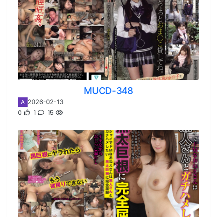
MUCD-348
2026-02-13
A
0
1
15