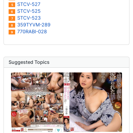
STCV-527
5
STCV-525
6
STCV-523
7
359TYVM-289
8
770RABI-028
9
Suggested Topics