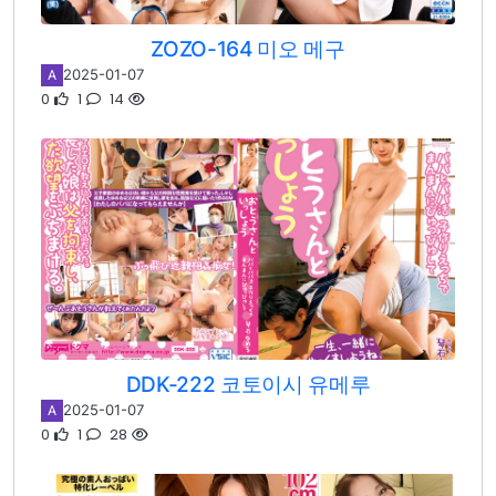
ZOZO-164 미오 메구
2025-01-07
A
0
1
14
DDK-222 코토이시 유메루
2025-01-07
A
0
1
28