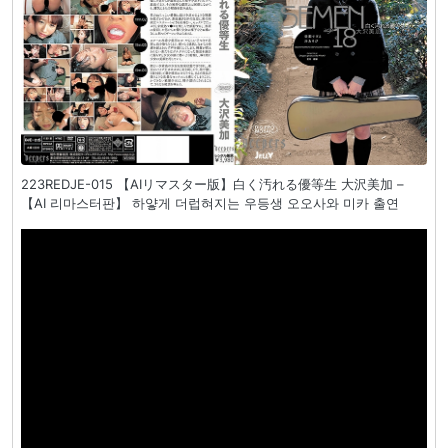
223REDJE-015 【AIリマスター版】白く汚れる優等生 大沢美加 –
【AI 리마스터판】 하얗게 더럽혀지는 우등생 오오사와 미카 출연