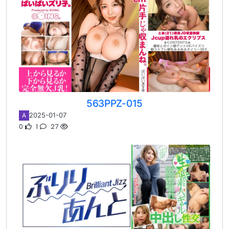
563PPZ-015
2025-01-07
A
0
1
27