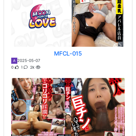
MFCL-015
2025-05-07
A
0
1
2k