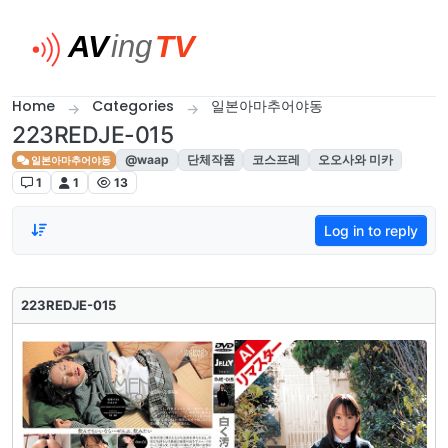
Skip to content
Home
Categories
일본아마추어야동
223REDJE-015
@waap
단체작품
코스프레
오오사와 미카
일본아마추어야동
1
1
13
Log in to reply
223REDJE-015