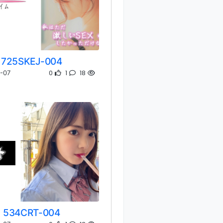
725SKEJ-004
0
1
18
-07
534CRT-004