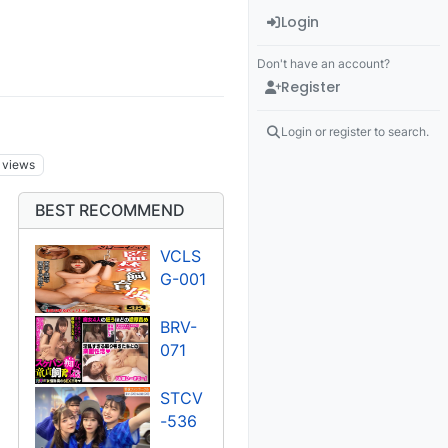
Login
Don't have an account?
Register
Login or register to search.
views
BEST RECOMMEND
VCLS
G-001
BRV-
071
STCV
-536