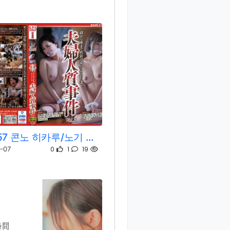
NSFS-157 콘노 히카루/노기 하루카
0
1
19
-07