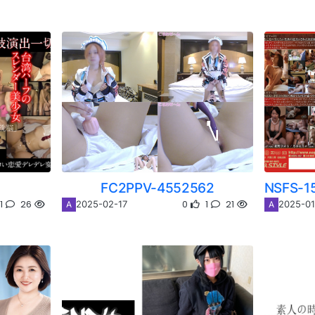
FC2PPV-4552562
1
26
0
1
21
2025-02-17
2025-01
A
A