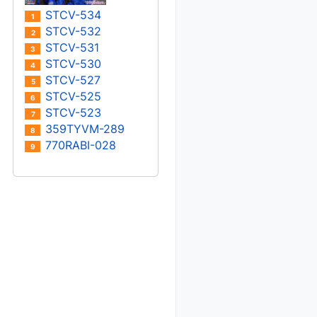
STCV-534
1
STCV-532
2
STCV-531
3
STCV-530
4
STCV-527
5
STCV-525
6
STCV-523
7
359TYVM-289
8
770RABI-028
9