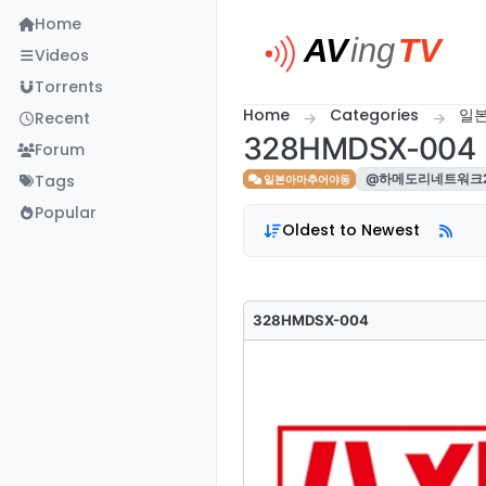
Skip to content
Home
Videos
Torrents
Home
Categories
일
Recent
328HMDSX-004
Forum
Tags
@하메도리네트워크2
일본아마추어야동
Popular
Oldest to Newest
328HMDSX-004