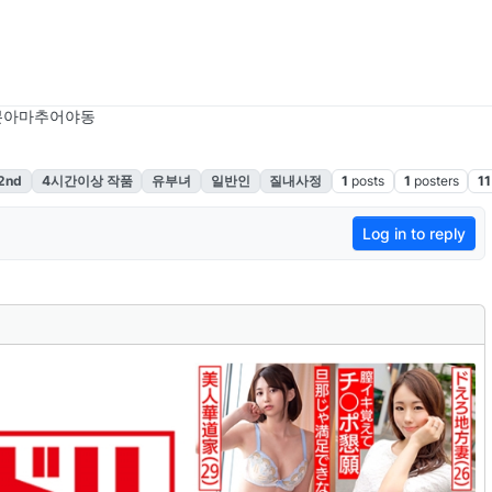
본아마추어야동
nd
4시간이상 작품
유부녀
일반인
질내사정
1
posts
1
posters
11
Log in to reply