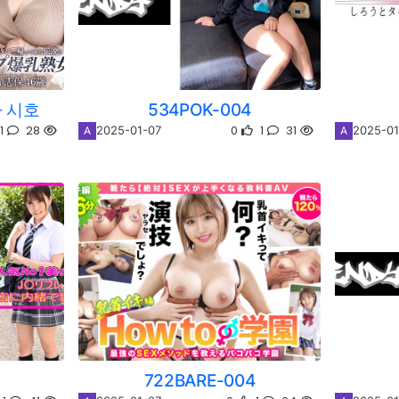
마 시호
534POK-004
1
28
0
1
31
2025-01-07
2025-01
A
A
722BARE-004