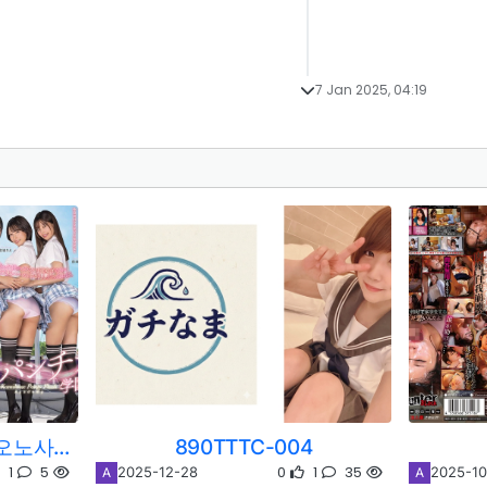
7 Jan 2025, 04:19
[REMOVE]PFES-127U 오노사카 유이카/미야기 리에/마에다 미나미
890TTTC-004
1
5
0
1
35
2025-12-28
2025-10
A
A