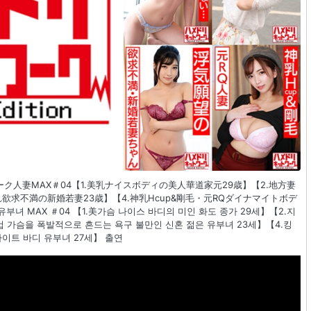
トワーク人妻MAX＃04【1.美乳ナイスボディの美人華道家元29歳】【2.地方妻
れ欲求不満の新婚若妻23歳】【4.神乳Hcup&剛毛・元RQダイナマイトボデ
유부녀 MAX ＃04 【1.美가슴 나이스 바디의 미인 화도 종가 29세】【2.지
F컵 가슴을 폭발적으로 흔드는 욕구 불만인 신혼 젊은 유부녀 23세】【4.킹
마이트 바디 유부녀 27세】 출연