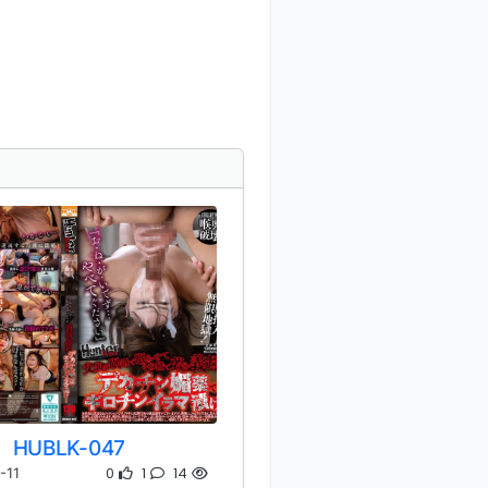
HUBLK-047
0
1
14
-11