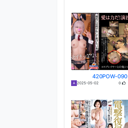
420POW-090
0
2025-05-02
A