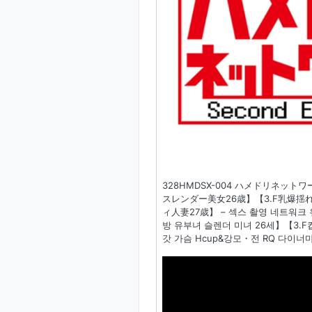
328HMDSX-004 ハメドリネッ
スレンダー美女26歳】【3.F乳爆揺
ィ人妻27歳】 – 섹스 촬영 네트워크 
방 유부녀 슬렌더 미녀 26세】【3.
갓 가슴 Hcup&강모・전 RQ 다이너