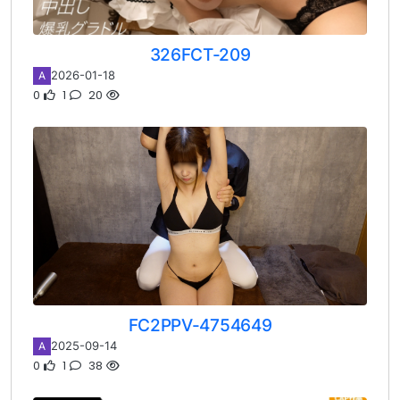
326FCT-209
2026-01-18
A
0
1
20
FC2PPV-4754649
2025-09-14
A
0
1
38