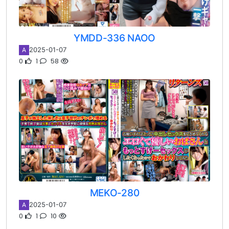
YMDD-336 NAOO
2025-01-07
A
0
1
58
MEKO-280
2025-01-07
A
0
1
10