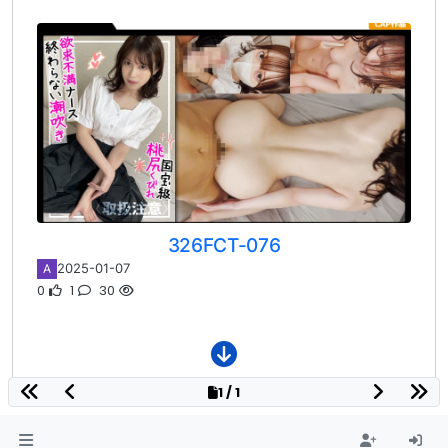
326FCT-076
2025-01-07
A
0
1
30
1 / 1