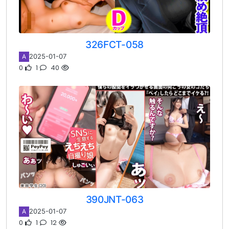
326FCT-058
2025-01-07
A
0
1
40
390JNT-063
2025-01-07
A
0
1
12