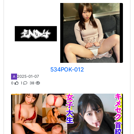
534POK-012
2025-01-07
A
0
1
38