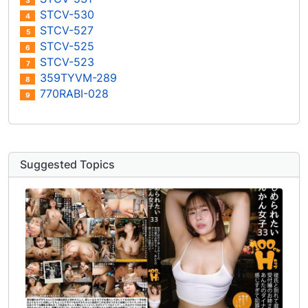
3
STCV-530
4
STCV-527
5
STCV-525
6
STCV-523
7
359TYVM-289
8
770RABI-028
9
Suggested Topics