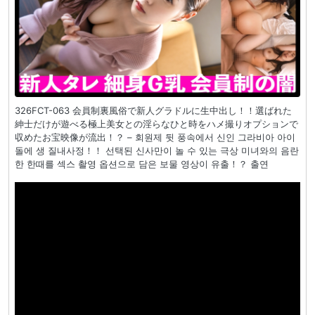
326FCT-063 会員制裏風俗で新人グラドルに生中出し！！選ばれた
紳士だけが遊べる極上美女との淫らなひと時をハメ撮りオプションで
収めたお宝映像が流出！？ – 회원제 뒷 풍속에서 신인 그라비아 아이
돌에 생 질내사정！！ 선택된 신사만이 놀 수 있는 극상 미녀와의 음란
한 한때를 섹스 촬영 옵션으로 담은 보물 영상이 유출！？ 출연