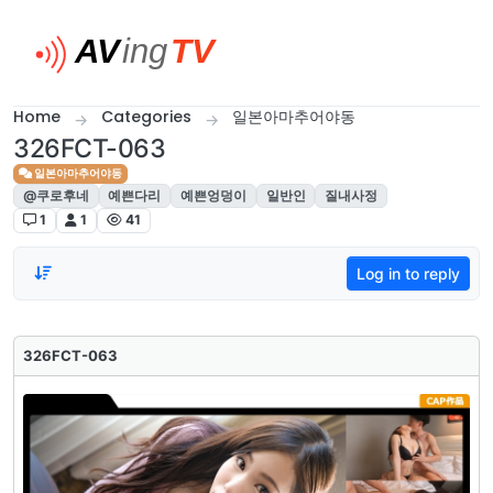
Skip to content
Home
Categories
일본아마추어야동
326FCT-063
일본아마추어야동
@쿠로후네
예쁜다리
예쁜엉덩이
일반인
질내사정
1
1
41
Log in to reply
326FCT-063