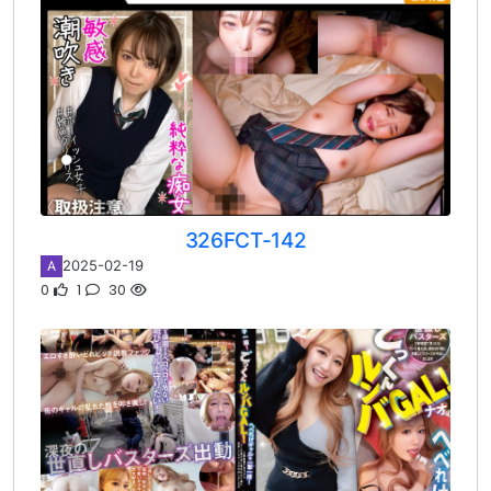
326FCT-142
2025-02-19
A
0
1
30