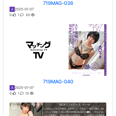
719MAG-036
2025-01-07
A
0
1
33
719MAG-040
2025-01-07
A
0
1
13