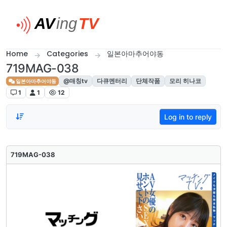
Skip to content
Home
Categories
일본아마추어야동
719MAG-038
@매칭tv
다큐멘터리
단체작품
모리 히나코
일본아마추어야동
1
1
12
Log in to reply
719MAG-038