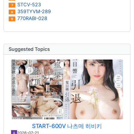
STCV-523
7
359TYVM-289
8
770RABI-028
9
Suggested Topics
START-600V 나츠메 히비키
2026-07-21
A