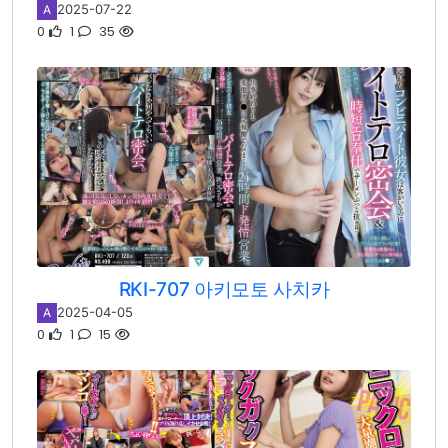
2025-07-22
A
0
1
35
RKI-707 아키모토 사치카
2025-04-05
A
0
1
15