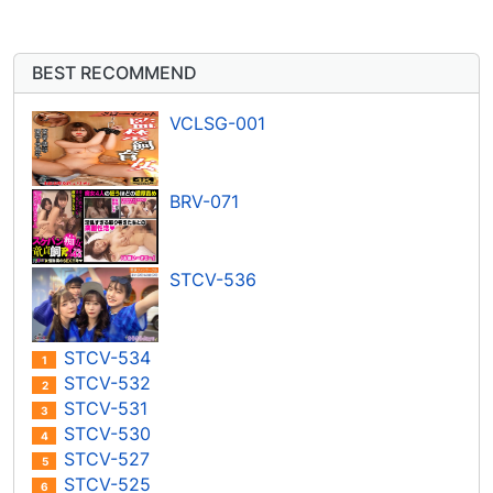
BEST RECOMMEND
VCLSG-001
BRV-071
STCV-536
STCV-534
1
STCV-532
2
STCV-531
3
STCV-530
4
STCV-527
5
STCV-525
6