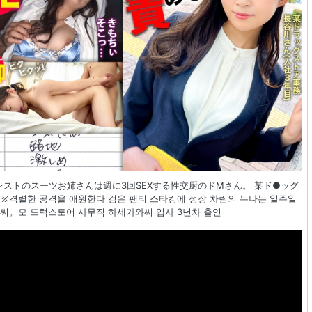
 黒パンストのスーツお姉さんは週に3回SEXする性交厨のドMさん。 某ド●ッグ
 ※격렬한 공격을 애원한다 검은 팬티 스타킹에 정장 차림의 누나는 일주일
성 M씨。모 드럭스토어 사무직 하세가와씨 입사 3년차 출연