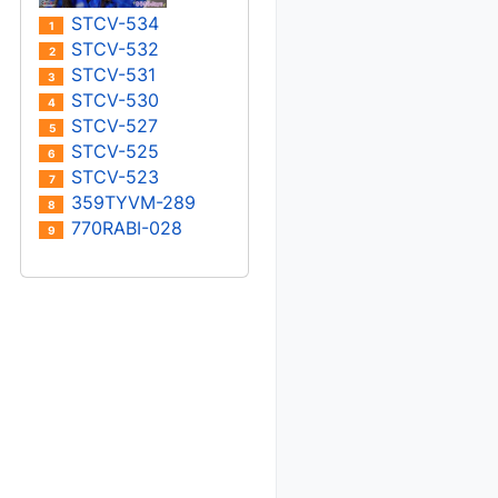
STCV-534
1
STCV-532
2
STCV-531
3
STCV-530
4
STCV-527
5
STCV-525
6
STCV-523
7
359TYVM-289
8
770RABI-028
9