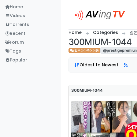
Skip to content
Home
Videos
Torrents
Home
Categories
일
Recent
300MIUM-1044
Forum
Tags
@prestigepremiu
일본아마추어야동
Popular
Oldest to Newest
300MIUM-1044