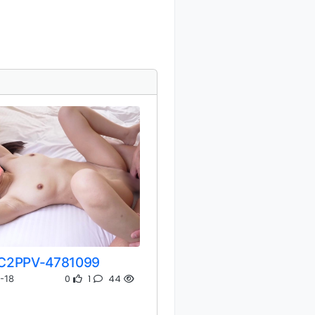
C2PPV-4781099
0
1
44
-18