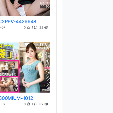
C2PPV-4426648
0
1
22
-07
300MIUM-1012
0
1
32
-07