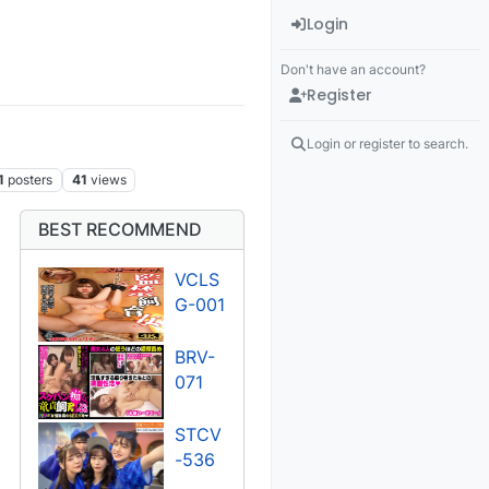
Login
Don't have an account?
Register
Login or register to search.
1
posters
41
views
BEST RECOMMEND
VCLS
G-001
BRV-
071
STCV
-536