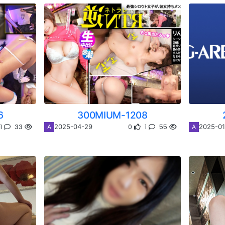
6
300MIUM-1208
1
33
0
1
55
2025-04-29
2025-01
A
A