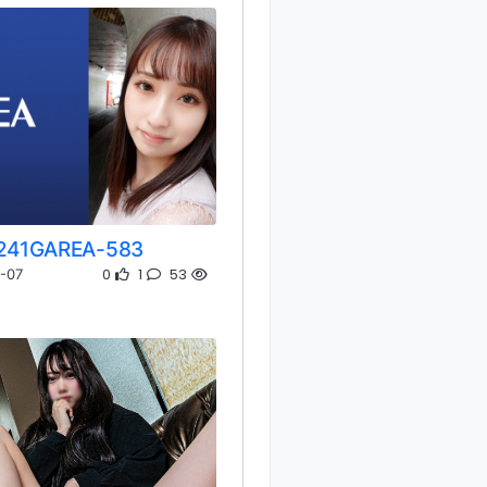
241GAREA-583
0
1
53
-07