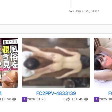
7 Jan 2025, 04:07
4
FC2PPV-4833139
F
1
20
0
1
45
2026-01-20
2025-10
A
A