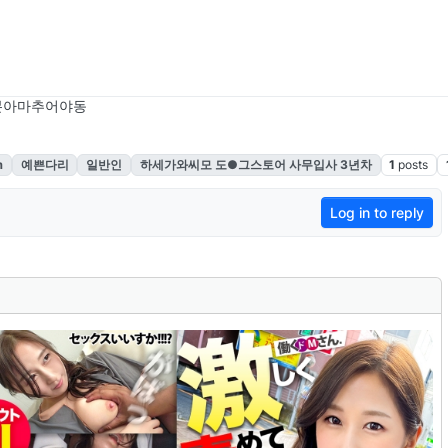
본아마추어야동
m
예쁜다리
일반인
하세가와씨모 도●그스토어 사무입사 3년차
1
posts
Log in to reply