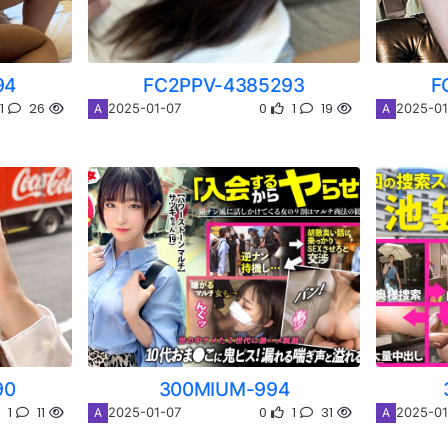
94
FC2PPV-4385293
F
1
26
0
1
19
2025-01-07
2025-01
A
A
90
300MIUM-994
1
11
0
1
31
2025-01-07
2025-01
A
A