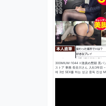
300MIUM-1044 ※激責め懇願
ストア 事務 長谷川さん 入社3年目 –
에 3번 SEX를 하는 성교 중독 진