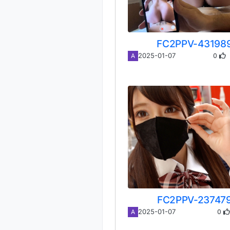
FC2PPV-43198
0
2025-01-07
A
FC2PPV-23747
0
2025-01-07
A