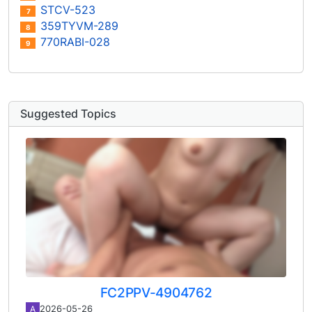
STCV-523
7
359TYVM-289
8
770RABI-028
9
Suggested Topics
FC2PPV-4904762
2026-05-26
A