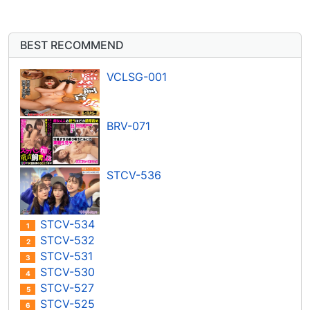
BEST RECOMMEND
VCLSG-001
BRV-071
STCV-536
STCV-534
1
STCV-532
2
STCV-531
3
STCV-530
4
STCV-527
5
STCV-525
6