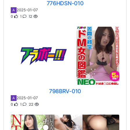
776HDSN-010
2025-01-07
A
0
1
12
798BRV-010
2025-01-07
A
0
1
22