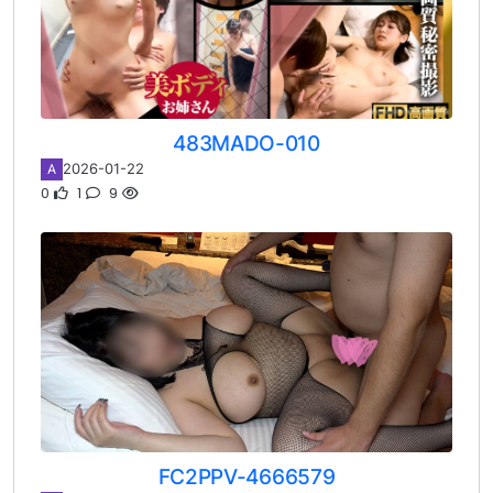
483MADO-010
2026-01-22
A
0
1
9
FC2PPV-4666579