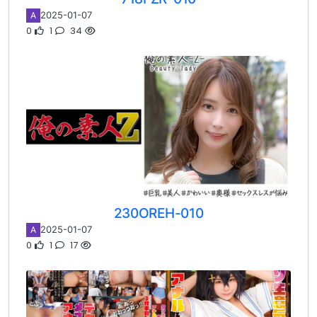
2025-01-07
A
0
1
34
230OREH-010
2025-01-07
A
0
1
17