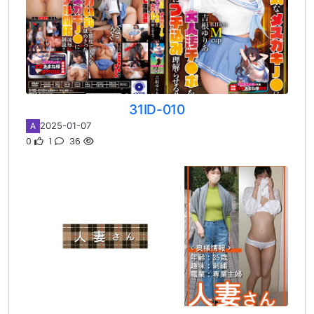
31ID-010
2025-01-07
A
0
1
36