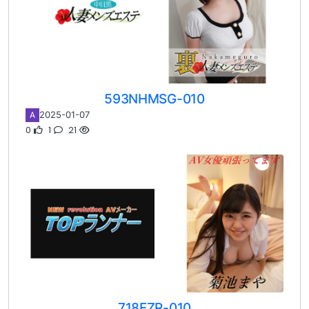
593NHMSG-010
2025-01-07
A
0
1
21
718FZR-010