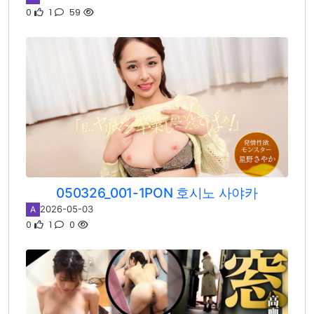
0
1
59
050326_001-1PON 호시노 사야카
2026-05-03
A
0
1
0