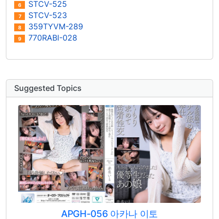
STCV-525
6
STCV-523
7
359TYVM-289
8
770RABI-028
9
Suggested Topics
APGH-056 아카나 이토