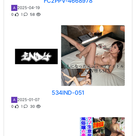
FC2PPV-4668978
2025-04-19
A
0
1
58
534IND-051
2025-01-07
A
0
1
30