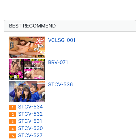
BEST RECOMMEND
VCLSG-001
BRV-071
STCV-536
STCV-534
1
STCV-532
2
STCV-531
3
STCV-530
4
STCV-527
5