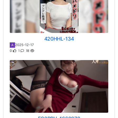
420HHL-134
2025-12-17
A
0
1
18