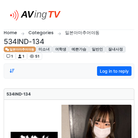
Skip to content
Home
Categories
일본아마추어야동
534IND-134
미소녀
여학생
예쁜가슴
일반인
질내사정
일본아마추어야동
1
1
51
Log in to reply
534IND-134