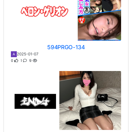
594PRGO-134
2025-01-07
A
0
1
9