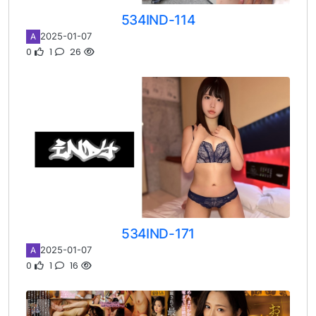
534IND-114
2025-01-07
A
0
1
26
534IND-171
2025-01-07
A
0
1
16