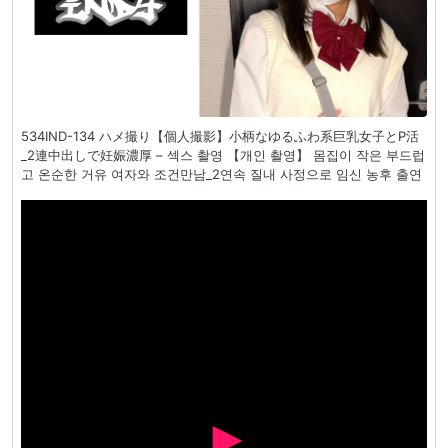
534IND-134 ハメ撮り【個人撮影】小柄なゆるふわ系巨乳女子とP活
_2連中出しで妊娠濃厚 – 섹스 촬영 【개인 촬영】 몸집이 작은 부드럽
고 온순한 거유 여자와 조건만남_2연속 질내 사정으로 임신 농후 출연