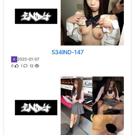
534IND-147
2025-01-07
A
0
1
12