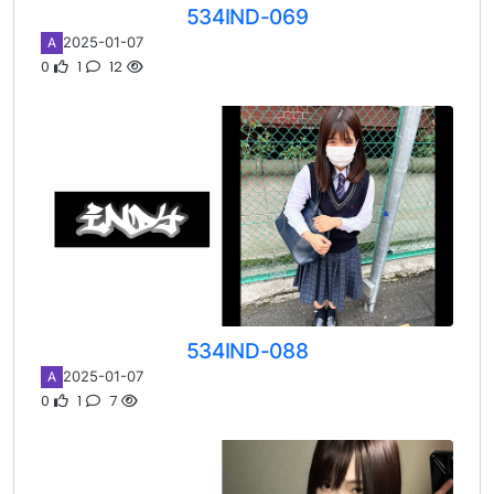
534IND-069
2025-01-07
A
0
1
12
534IND-088
2025-01-07
A
0
1
7