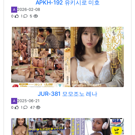
APKH-192 유키시로 미호
2026-02-08
A
0
1
5
JUR-381 모모조노 레나
2025-06-21
A
0
1
47