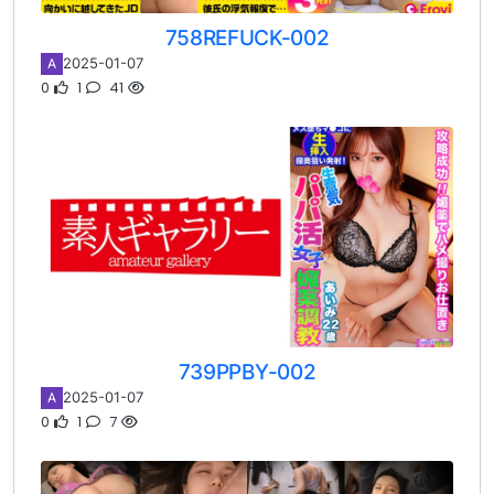
758REFUCK-002
2025-01-07
A
0
1
41
739PPBY-002
2025-01-07
A
0
1
7