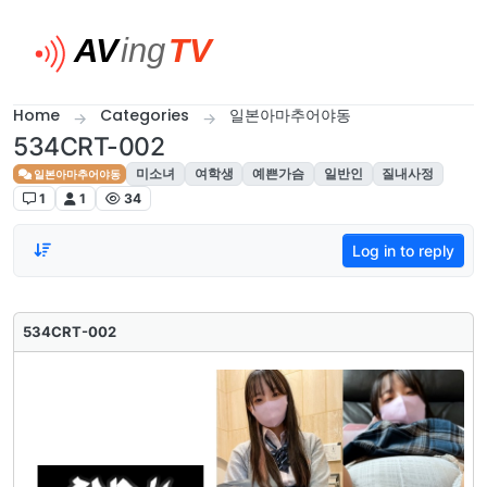
Skip to content
Home
Categories
일본아마추어야동
534CRT-002
미소녀
여학생
예쁜가슴
일반인
질내사정
일본아마추어야동
1
1
34
Log in to reply
534CRT-002