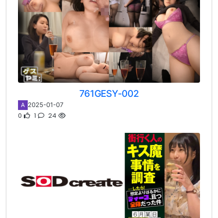
761GESY-002
2025-01-07
A
0
1
24