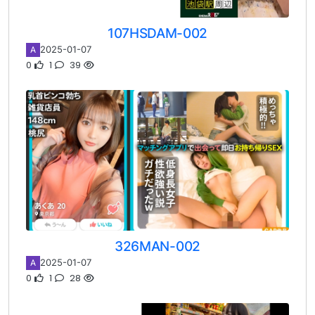
107HSDAM-002
2025-01-07
A
0
1
39
326MAN-002
2025-01-07
A
0
1
28