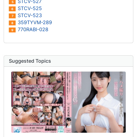
STCV-527
5
STCV-525
6
STCV-523
7
359TYVM-289
8
770RABI-028
9
Suggested Topics