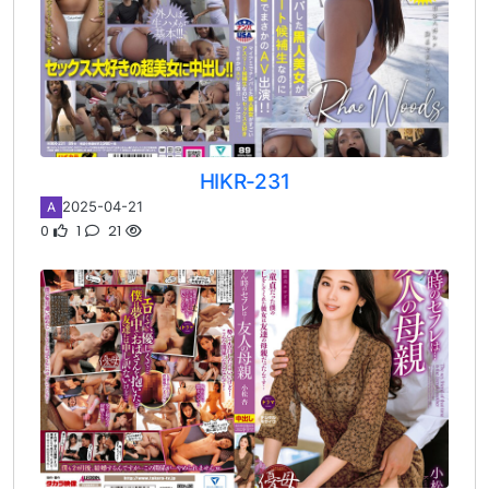
HIKR-231
2025-04-21
A
0
1
21