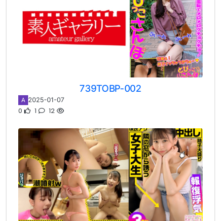
739TOBP-002
2025-01-07
A
0
1
12