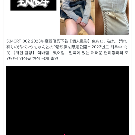
534CRT-002 2023年度最優秀下着【個人撮影】色あせ、破れ、汚れ
有りの汚パンツちゃんとのP活映像を限定公開 – 2023년도 최우수 속
옷 【개인 촬영】 색바램、찢어짐、얼룩이 있는 더러운 팬티쨩과의 조
건만남 영상을 한정 공개 출연