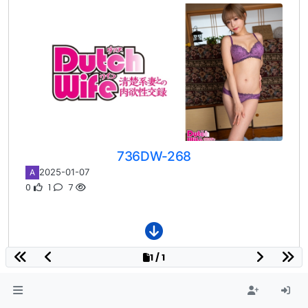
736DW-268
2025-01-07
A
0
1
7
1 / 1