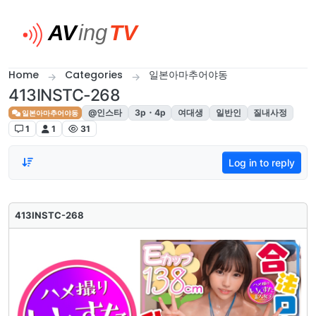
Skip to content
Home
Categories
일본아마추어야동
413INSTC-268
@인스타
3p・4p
여대생
일반인
질내사정
일본아마추어야동
1
1
31
Log in to reply
413INSTC-268