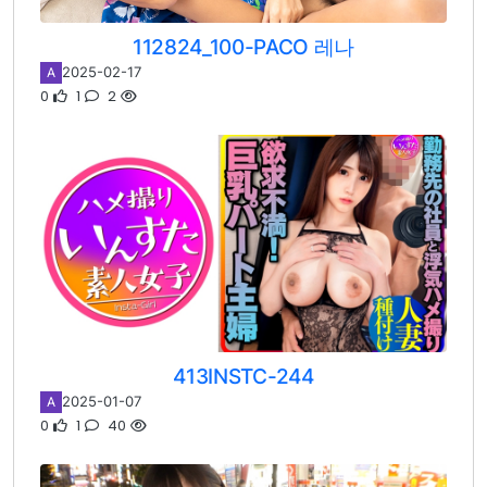
112824_100-PACO 레나
2025-02-17
A
0
1
2
413INSTC-244
2025-01-07
A
0
1
40