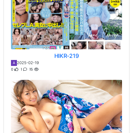
HIKR-219
2025-02-19
A
0
1
15