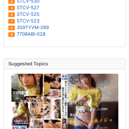
STCV-530
4
STCV-527
5
STCV-525
6
STCV-523
7
359TYVM-289
8
770RABI-028
9
Suggested Topics