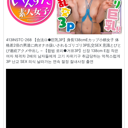
413INSTC-268 【合法ロ●巨乳3P】身長138cmEカップ小柄女子 体
格差2倍の男達に肉オナホ扱いされるゴリゴリ3P乱交SEX 意識とびと
び連続アクメ中出し – 【합법 로리●거유3P】신장 138cm E컵 작은
여자 체격차 2배의 남자들에게 고기 자위기구 취급당하는 억척스럽게
3P 난교 SEX 의식 날라가는 연속 절정 질내사정 출연