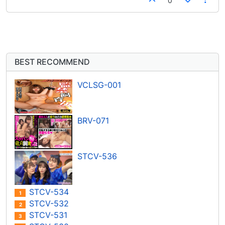
0
BEST RECOMMEND
VCLSG-001
BRV-071
STCV-536
STCV-534
1
STCV-532
2
STCV-531
3