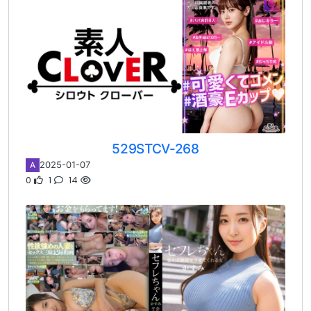
529STCV-268
2025-01-07
A
0
1
14