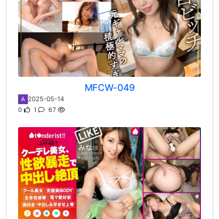
MFCW-049
2025-05-14
A
0
1
67