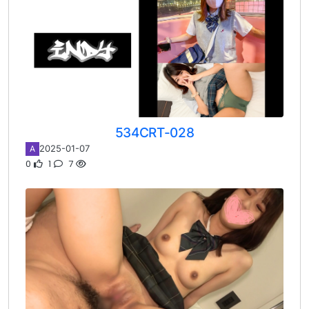
534CRT-028
2025-01-07
A
0
1
7