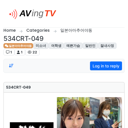
Skip to content
Home
Categories
일본아마추어야동
534CRT-049
미소녀
여학생
예쁜가슴
일반인
질내사정
일본아마추어야동
1
1
22
Log in to reply
534CRT-049