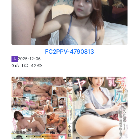
FC2PPV-4790813
2025-12-06
A
0
1
42