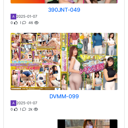
390JNT-049
2025-01-07
A
0
1
46
DVMM-099
2025-01-07
A
0
1
2k