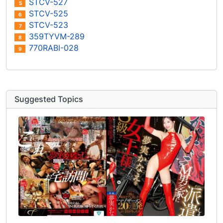
STCV-527
5
STCV-525
6
STCV-523
7
359TYVM-289
8
770RABI-028
9
Suggested Topics