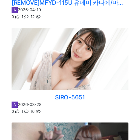
[REMOVE]MFYD-115U 유메미 카나에/마사키 나오/카에데 모모 / 안도 나츠키
2026-04-19
A
0
1
12
SIRO-5651
2026-03-28
A
0
1
10