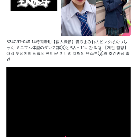
534CRT-049 14時間着用【個人撮影】愛液まみれのピンクぱんつち
ゃん_ミニマム体型のダンス部③とP活 – 14시간 착용 【개인 촬영】
애액 투성이의 핑크색 팬티쨩_미니멈 체형의 댄스부③과 조건만남 출
연