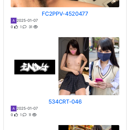
FC2PPV-4520477
2025-01-07
A
0
1
31
534CRT-046
2025-01-07
A
0
1
11