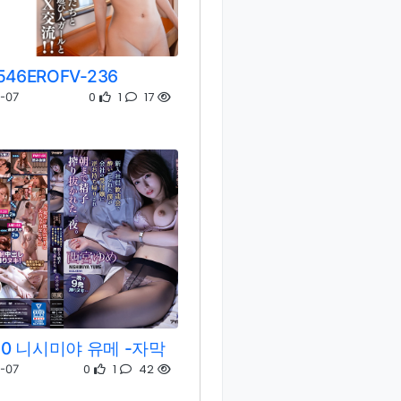
546EROFV-236
0
1
17
-07
780 니시미야 유메 -자막
0
1
42
-07