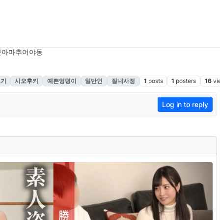
본아마추어야동
보기
시오후키
예쁜엉덩이
일반인
질내사정
1
posts
1
posters
16
vi
Log in to reply