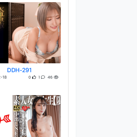
DDH-291
0
1
46
-18