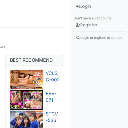
Login
Don't have an account?
Register
Login or register to search.
ews
BEST RECOMMEND
VCLS
G-001
BRV-
071
STCV
-536