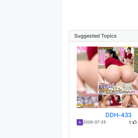
Suggested Topics
DDH-433
0
2026-07-25
A