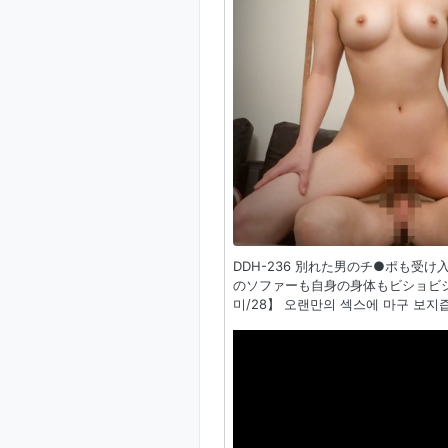
DDH-236 別れた男のチ●ポも受
のソファーも自身の身体もビショビショ
미/28】 오랜만의 섹스에 마구 보지