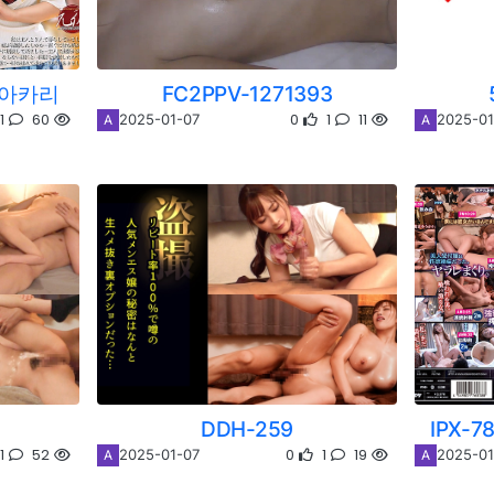
 아카리
FC2PPV-1271393
1
60
0
1
11
2025-01-07
2025-01
A
A
DDH-259
IPX-
1
52
0
1
19
2025-01-07
2025-01
A
A