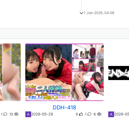
7 Jan 2025, 04:08
DDH-418
1
13
0
1
6
2026-05-29
2026-0
A
A