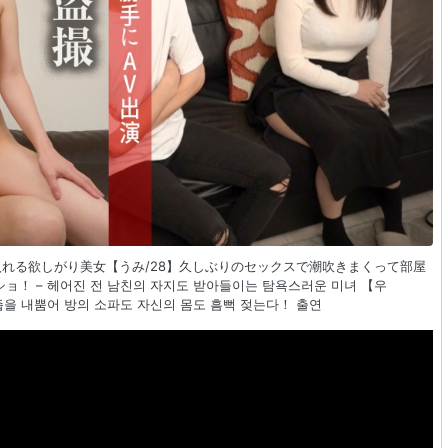
け入れる欲しがり美女【うみ/28】久しぶりのセックスで潮吹きまくって部屋
！ – 헤어진 전 남친의 자지도 받아들이는 탐욕스러운 미녀 【우
즙을 내뿜어 방의 소파도 자신의 몸도 흠뻑 젖는다！ 출연