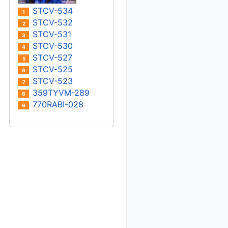
STCV-534
1
STCV-532
2
STCV-531
3
STCV-530
4
STCV-527
5
STCV-525
6
STCV-523
7
359TYVM-289
8
770RABI-028
9