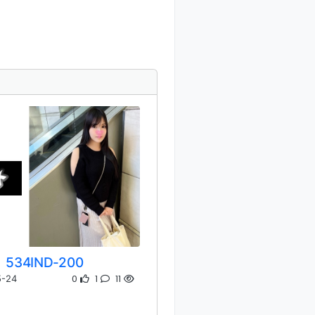
534IND-200
0
1
11
5-24