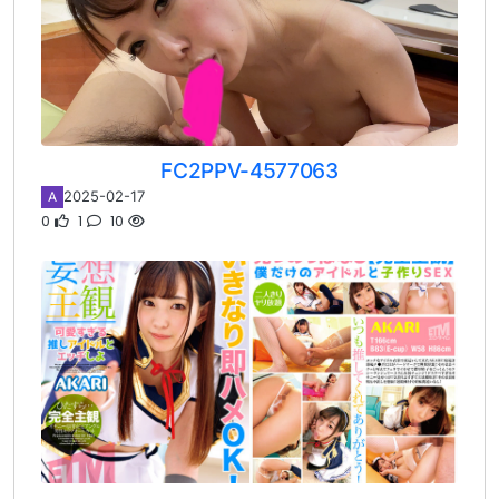
FC2PPV-4577063
2025-02-17
A
0
1
10