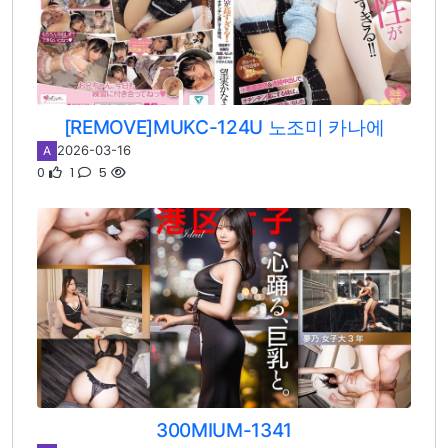
[REMOVE]MUKC-124U 노조미 카나에
2026-03-16
A
0
1
5
300MIUM-1341