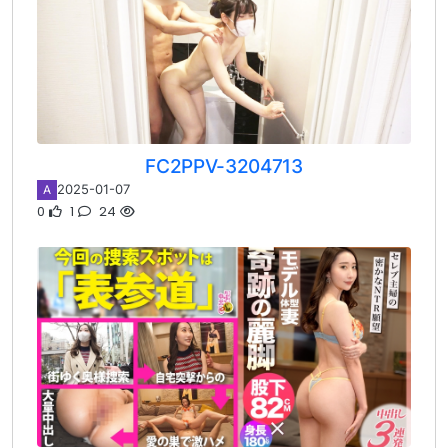
FC2PPV-3204713
2025-01-07
A
0
1
24