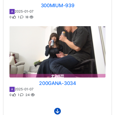
300MIUM-939
2025-01-07
A
0
1
18
200GANA-3034
2025-01-07
A
0
1
24