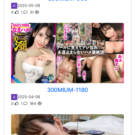
2025-05-08
A
0
1
31
300MIUM-1180
2025-04-08
A
0
1
184