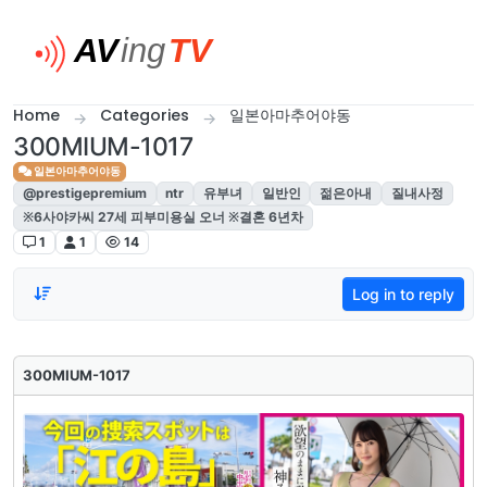
Skip to content
Home
Categories
일본아마추어야동
300MIUM-1017
일본아마추어야동
@prestigepremium
ntr
유부녀
일반인
젊은아내
질내사정
※6사야카씨 27세 피부미용실 오너 ※결혼 6년차
1
1
14
Log in to reply
300MIUM-1017