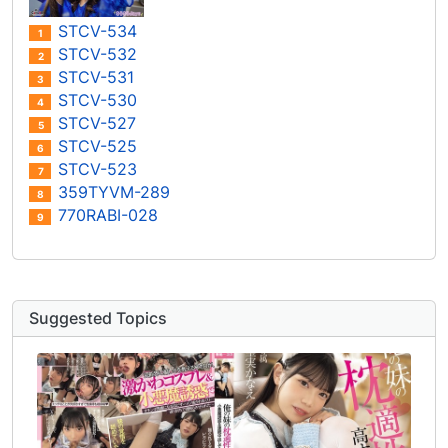
STCV-534
1
STCV-532
2
STCV-531
3
STCV-530
4
STCV-527
5
STCV-525
6
STCV-523
7
359TYVM-289
8
770RABI-028
9
Suggested Topics