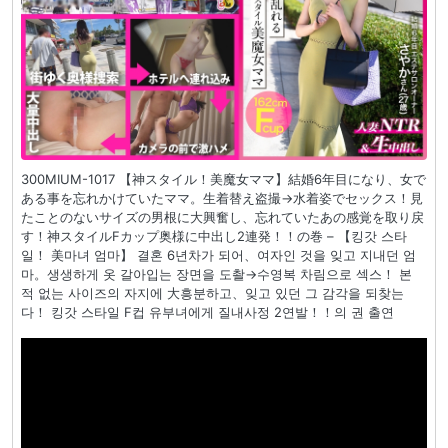
300MIUM-1017 【神スタイル！美魔女ママ】結婚6年目になり、女で
ある事を忘れかけていたママ。生着替え盗撮→水着姿でセックス！見
たことのないサイズの男根に大興奮し、忘れていたあの感覚を取り戻
す！神スタイルFカップ奥様に中出し2連発！！の巻 – 【킹갓 스타
일！ 美마녀 엄마】 결혼 6년차가 되어、여자인 것을 잊고 지내던 엄
마。생생하게 옷 갈아입는 장면을 도촬→수영복 차림으로 섹스！ 본
적 없는 사이즈의 자지에 大흥분하고、잊고 있던 그 감각을 되찾는
다！ 킹갓 스타일 F컵 유부녀에게 질내사정 2연발！！의 권 출연