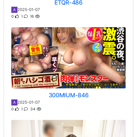
ETQR-486
2025-01-07
A
0
1
16
300MIUM-846
2025-01-07
A
0
1
34