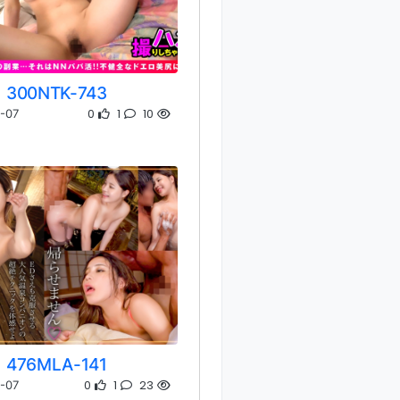
300NTK-743
0
1
10
-07
476MLA-141
0
1
23
-07