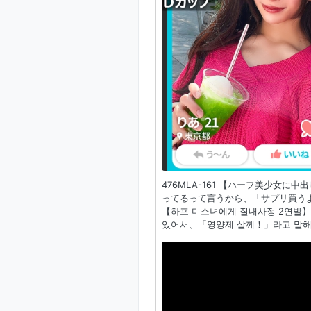
476MLA-161 【ハーフ美少女
ってるって言うから、「サプリ買うよ
【하프 미소녀에게 질내사정 2연발】
있어서、「영양제 살께！」라고 말해