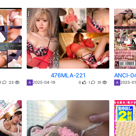
476MLA-221
1
23
0
1
31
2025-04-19
2025-01
A
A