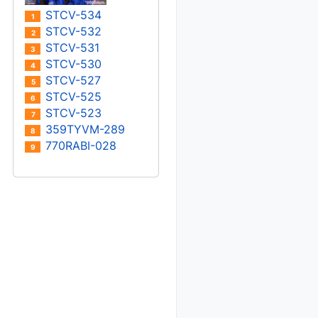
STCV-534
1
STCV-532
2
STCV-531
3
STCV-530
4
STCV-527
5
STCV-525
6
STCV-523
7
359TYVM-289
8
770RABI-028
9