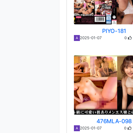
PIYO-181
0
2025-01-07
A
476MLA-098
0
2025-01-07
A