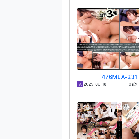
476MLA-231
0
2025-06-18
A