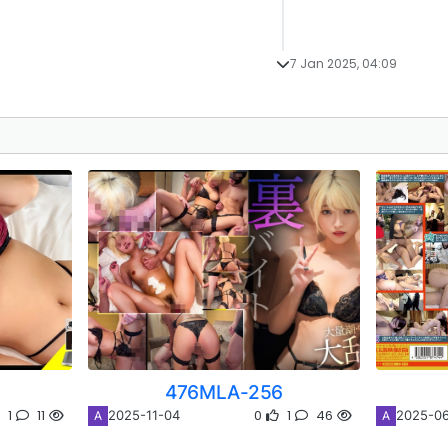
7 Jan 2025, 04:09
476MLA-256
1
11
0
1
46
2025-11-04
2025-0
A
A