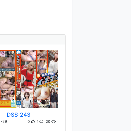
DSS-243
0
1
20
6-29