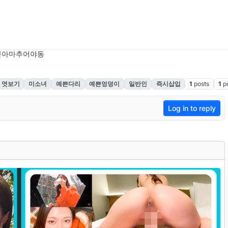
본아마추어야동
・엿보기
미소녀
예쁜다리
예쁜엉덩이
일반인
즉시삽입
1
posts
1
p
Log in to reply