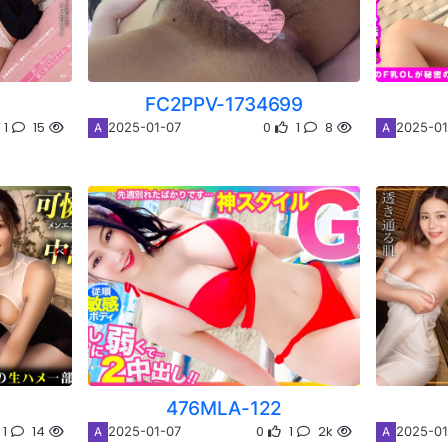
FC2PPV-1734699
1
15
0
1
8
2025-01-07
2025-01
A
A
476MLA-122
1
14
0
1
2k
2025-01-07
2025-01
A
A