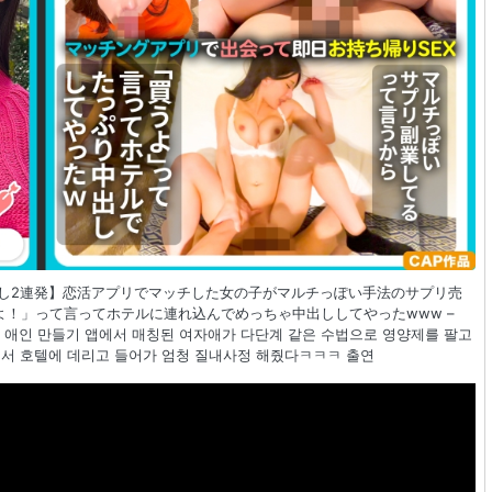
に中出し2連発】恋活アプリでマッチした女の子がマルチっぽい手法のサプリ売
！」って言ってホテルに連れ込んでめっちゃ中出ししてやったwww –
 애인 만들기 앱에서 매칭된 여자애가 다단계 같은 수법으로 영양제를 팔고
서 호텔에 데리고 들어가 엄청 질내사정 해줬다ㅋㅋㅋ 출연