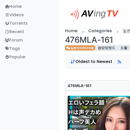
Skip to content
Home
Videos
Torrents
Home
Categories
일
Recent
476MLA-161
Forum
Tags
@망망랜드
도촬
일본아마추어야동
Popular
Oldest to Newest
476MLA-161