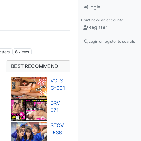
Login
Don't have an account?
Register
Login or register to search.
osters
8
views
BEST RECOMMEND
VCLS
G-001
BRV-
071
STCV
-536