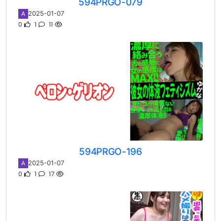
594PRGO-079
2025-01-07
A
0
1
11
594PRGO-196
2025-01-07
A
0
1
17