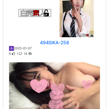
494SIKA-258
2025-01-07
A
0
1
14