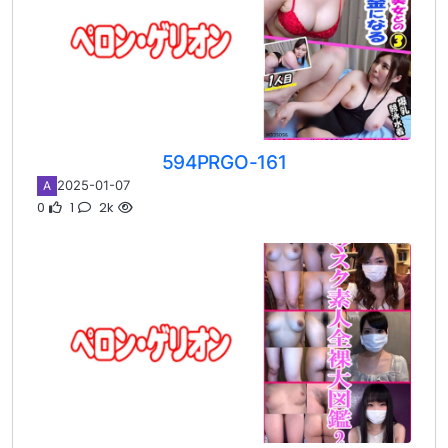
594PRGO-161
2025-01-07
A
0
1
2k