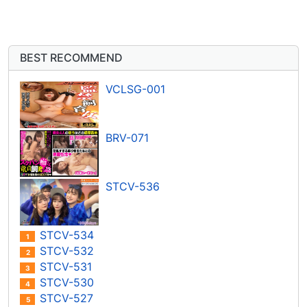
BEST RECOMMEND
VCLSG-001
BRV-071
STCV-536
STCV-534
1
STCV-532
2
STCV-531
3
STCV-530
4
STCV-527
5