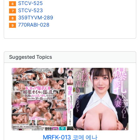
STCV-525
6
STCV-523
7
359TYVM-289
8
770RABI-028
9
Suggested Topics
MRFK-013 코메 에나