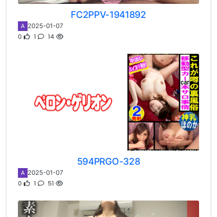
FC2PPV-1941892
2025-01-07
A
0
1
14
594PRGO-328
2025-01-07
A
0
1
51