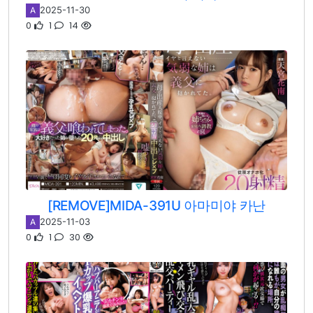
2025-11-30
A
0
1
14
[REMOVE]MIDA-391U 아마미야 카난
2025-11-03
A
0
1
30