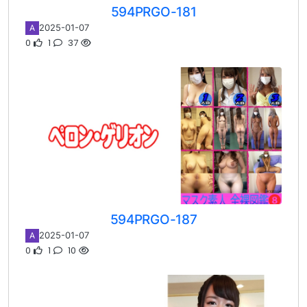
594PRGO-181
2025-01-07
A
0
1
37
594PRGO-187
2025-01-07
A
0
1
10