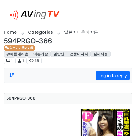
Skip to content
Home
Categories
일본아마추어야동
594PRGO-366
일본아마추어야동
@페론게리온
예쁜가슴
일반인
전동마사지
질내사정
1
1
15
Log in to reply
594PRGO-366