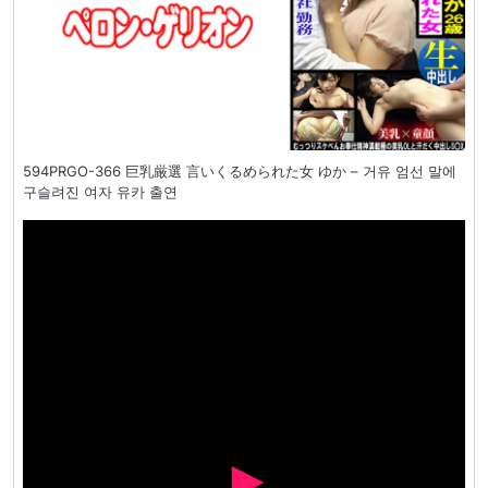
594PRGO-366 巨乳厳選 言いくるめられた女 ゆか – 거유 엄선 말에
구슬려진 여자 유카 출연