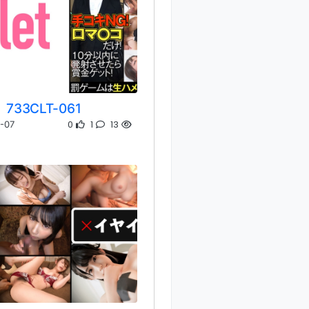
733CLT-061
0
1
13
-07