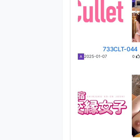
733CLT-044
0
2025-01-07
A