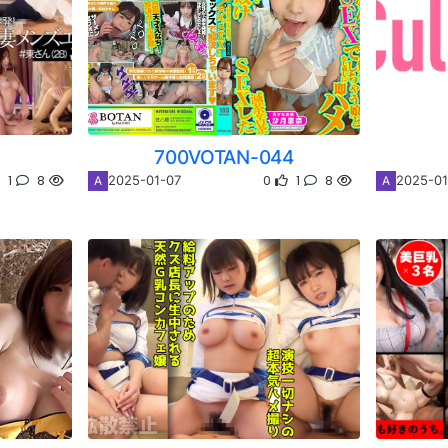
700VOTAN-044
1
8
0
1
8
2025-01-07
2025-01
A
A