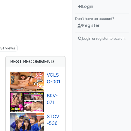
Login
Don't have an account?
Register
Login or register to search.
31
views
BEST RECOMMEND
VCLS
G-001
BRV-
071
STCV
-536