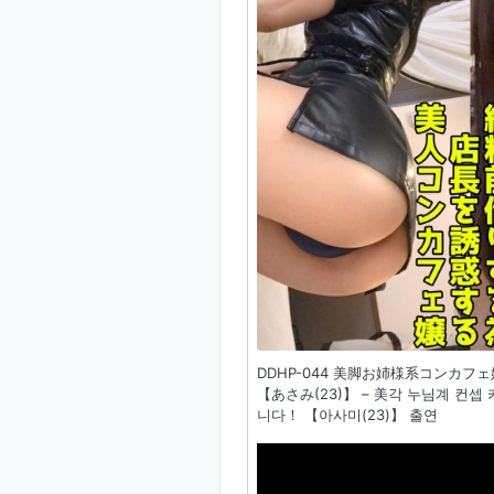
DDHP-044 美脚お姉様系コン
【あさみ(23)】 – 美각 누님계 컨
니다！ 【아사미(23)】 출연