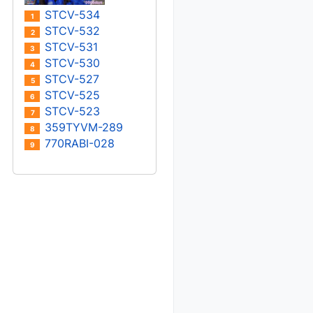
STCV-534
1
STCV-532
2
STCV-531
3
STCV-530
4
STCV-527
5
STCV-525
6
STCV-523
7
359TYVM-289
8
770RABI-028
9