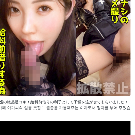
カフェ嬢の絶品足コキ！給料前借りの利子として子種を注がせてもらいました！
셉 카페 아가씨의 일품 풋잡！ 월급을 가불해주는 이자로서 정자를 부어 주었습