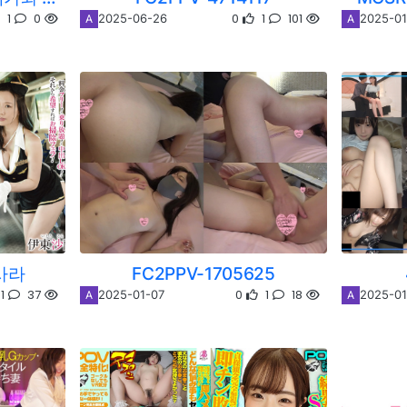
1
0
0
1
101
2025-06-26
2025-01
A
A
 사라
FC2PPV-1705625
1
37
0
1
18
2025-01-07
2025-01
A
A