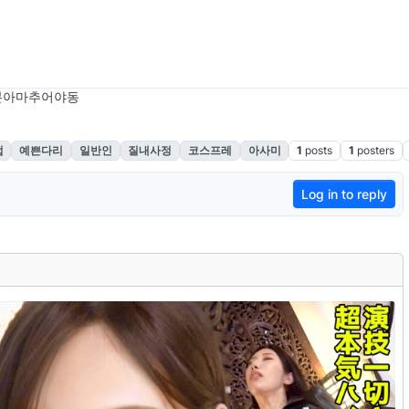
본아마추어야동
업
예쁜다리
일반인
질내사정
코스프레
아사미
1
posts
1
posters
Log in to reply