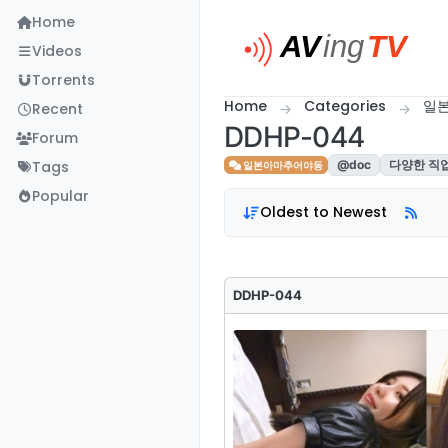
Skip to content
Home
Videos
Torrents
Home
Categories
일
Recent
DDHP-044
Forum
Tags
@doc
다양한 직
일본아마추어야동
Popular
Oldest to Newest
DDHP-044