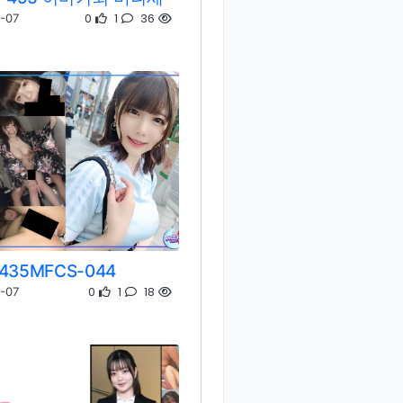
0
1
36
-07
435MFCS-044
0
1
18
-07